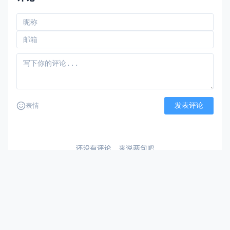
发表评论
表情
还没有评论，来说两句吧
墨涩网
孙先生的个人网站
酷爱科技，痴迷网络！