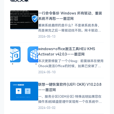
一行命令备份 Windows 所有驱动，重装
系统不再愁——墨涩网
重装系统最烦的是什么？不是装系统本身，
而是装完之后一堆驱动找不到。网卡驱动没
了上不了网，显卡驱动没了分辨率不对，声
2026-05-13
卡驱动没了没声音……一个个去官网下载，
能折腾一整天。今天五哥教你一行命令，重
windows+office激活工具HEU KMS
装前把所有驱动备份好，重装后一键恢复。
Activator v42.0.3——墨涩网
这行命令是什么？ dism /online /export
本次更新修复了一个小bug：前面版本在使用
Ohook激活Office的时候，如果已安装了被
MAK密钥永久激活的Office，由于bug存
2024-05-10
在，误安装了密钥，导致原先的永久激活失
效。本次更新还替换了logo（感谢网友@泽
联想一键恢复软件(UEFI OKR) V10.2.0.8
轩修改设计）。 1. v42.0.3更新说明
——墨涩网
[2024.05.06]
一、服务分区(OEM分区) 特殊说明如果您在
操作系统|磁盘管理中发现有一个在系统中不
可见的&gt;20GB，标识为恢复分区卷
2024-03-02
标:Leovo Pat )时，请不要除该分区。该分区