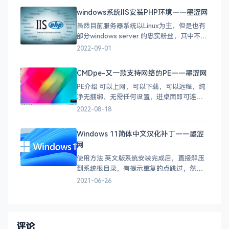
为联想服务分区，用于存储联想一键恢复软
windows系统IIS安装PHP环境——墨涩网
件及相关数据，如果该服务分区被非联想维
虽然目前服务器系统以Linux为主，但是也有
修人员所进行的操个删除或损坏，联想一键
部分windows server 的忠实粉丝，其中不乏
恢复软性
有一些企业的自建服务器以windows server
2022-09-01
为主，在windows server的web服务IIS环境
默认不会有php环境的，如果我们的web环境
CMDpe-又一款支持网络的PE——墨涩网
需要PHP环境的话需要手动安装，下面介绍
PE介绍 可以上网，可以下载，可以远程，纯
在IIS
净无捆绑，无需任何设置，进桌面即可连
网，支持有线+Wifi连网。 支持检查更新，支
2022-08-18
持M.2固态硬盘，支持无U盘启动，支持
Legacy+UEFI双启动，支持PC+全系列苹果
Windows 11简体中文汉化补丁——墨涩
电脑。 官网 https://www.cmdpe.com/ 如
网
何安
使用方法 英文版系统安装完成后，直接解压
到系统根目录，有提示重复的点跳过，然后
重启即可。 截图 下载地址
2021-06-26
https://wwr.lanzoui.com/iAtiwqa19xe
评论