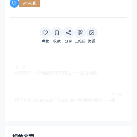
win礼包
点赞
收藏
分享
二维码
海报
上一篇
科技前沿：5G通信技术在路上——墨涩颓废
下一篇
锤子科技 Smartisan T2 发布会全程视频+图文——墨涩颓废网
相关文章