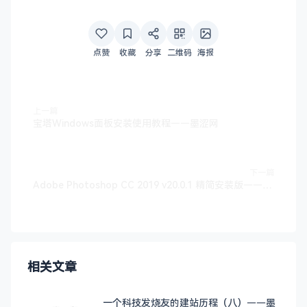
点赞
收藏
分享
二维码
海报
上一篇
宝塔Windows面板安装使用教程——墨涩网
下一篇
Adobe Photoshop CC 2019 v20.0.1 精简安装版——墨涩网
相关文章
一个科技发烧友的建站历程（八）——墨