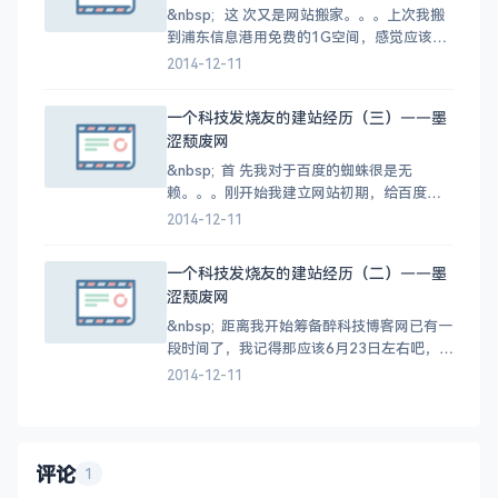
台服务器上，搬家的
&nbsp; 这 次又是网站搬家。。。上次我搬
到浦东信息港用免费的1G空间，感觉应该没
问题了，可以稳定下来了，但是新的问题又
2014-12-11
随之而来，因为是免费的空间，首先网站底
部必须添加广告链接，这个还可以接受吧，
一个科技发烧友的建站经历（三）——墨
但是最让我头疼的是网站短短一个月内就被
涩颓废网
恶意评论达5万多次！这造成网站垃圾不说
（当然可以屏蔽
&nbsp; 首 先我对于百度的蜘蛛很是无
赖。。。刚开始我建立网站初期，给百度提
交了一下url地址，很快就被百度收录了，我
2014-12-11
在《一个发烧友的建站经历（一）》中提及
到 了我为什么搬家到百度BAE的原因，我刚
一个科技发烧友的建站经历（二）——墨
搬过去的时候感觉确实不错，空间大！速度
涩颓废网
快！功能多！但是存在的问题是，百度BAE
的限制太多了，
&nbsp; 距离我开始筹备醉科技博客网已有一
段时间了，我记得那应该6月23日左右吧，我
注册了zuikj.cn域名，在主机屋用免费空间建
2014-12-11
立了我的第一个wordpress后台程序，经过
一点一滴 的学习和大家的帮助，网站开始像
那么回事的时候，问题就出来了。。。网站
后台的媒体库突然上传图片出错，图
评论
1