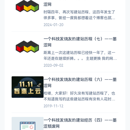
涩网
时隔四年，再次写建站历程，这四年发生了
很多事，曾经一度我都想着这个博客也就这
样了，也许会和其他很多博客的命运一样不
2024-01-20
了了之，最后免不了荒废倒闭的命运，期间
也有好几次有人找我想要购买我的博客，如
一个科技发烧友的建站历程（七）——墨
果是四年前的我，我绝对不会出售，一次又
涩网
一次有人劝我出售的时候，我犹豫了，想过
卖掉得了，反正自己工作太忙，压力大
距离上一次这建站历程已经快一年了，这一
年还是在继续折腾。。。 主题更换 我的网站
一直在用Git免费主题，这款主题确实很不
2020-09-02
错，功能强大，UI好看，但是随着时间的推
移，这题作者似乎不在更新了，主题有些落
一个科技发烧友的建站历程（六）——墨
伍了，于是我想换换主题的想法有很长时间
涩网
了，通过朋友（德丫丫）介绍，入手了 Vieu
主题，相对旧主题
哈喽，大家好！好久没有写建站历程了，也
不知道我写的这些建站历程有没有人花时间
看，全当是自己学习成长的一个过程记录
2019-11-12
吧。 最近对于墨涩网站的硬件配置又进一
步提升。赶上了腾讯云双11的促销活动。狠
一个科技发烧友的建站经历（四）——墨
下心买了两2核4g内存5M带宽的服务器三
涩颓废网
年。几个我主要运营的网站都已经搬到了这