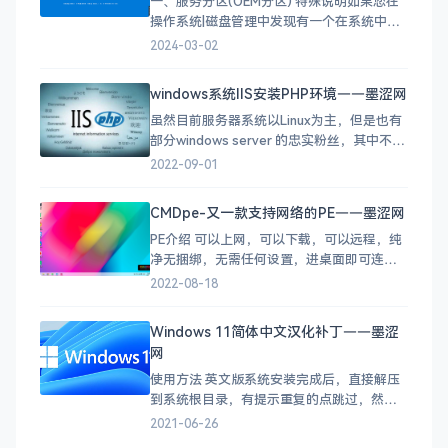
一、服务分区(OEM分区) 特殊说明如果您在
操作系统|磁盘管理中发现有一个在系统中不
可见的&gt;20GB，标识为恢复分区卷
2024-03-02
标:Leovo Pat )时，请不要除该分区。该分区
为联想服务分区，用于存储联想一键恢复软
windows系统IIS安装PHP环境——墨涩网
件及相关数据，如果该服务分区被非联想维
虽然目前服务器系统以Linux为主，但是也有
修人员所进行的操个删除或损坏，联想一键
部分windows server 的忠实粉丝，其中不乏
恢复软性
有一些企业的自建服务器以windows server
2022-09-01
为主，在windows server的web服务IIS环境
默认不会有php环境的，如果我们的web环境
CMDpe-又一款支持网络的PE——墨涩网
需要PHP环境的话需要手动安装，下面介绍
PE介绍 可以上网，可以下载，可以远程，纯
在IIS
净无捆绑，无需任何设置，进桌面即可连
网，支持有线+Wifi连网。 支持检查更新，支
2022-08-18
持M.2固态硬盘，支持无U盘启动，支持
Legacy+UEFI双启动，支持PC+全系列苹果
Windows 11简体中文汉化补丁——墨涩
电脑。 官网 https://www.cmdpe.com/ 如
网
何安
使用方法 英文版系统安装完成后，直接解压
到系统根目录，有提示重复的点跳过，然后
重启即可。 截图 下载地址
2021-06-26
https://wwr.lanzoui.com/iAtiwqa19xe