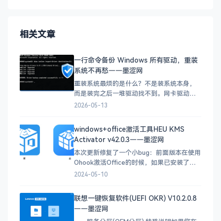
相关文章
一行命令备份 Windows 所有驱动，重装
系统不再愁——墨涩网
重装系统最烦的是什么？不是装系统本身，
而是装完之后一堆驱动找不到。网卡驱动没
了上不了网，显卡驱动没了分辨率不对，声
2026-05-13
卡驱动没了没声音……一个个去官网下载，
能折腾一整天。今天五哥教你一行命令，重
windows+office激活工具HEU KMS
装前把所有驱动备份好，重装后一键恢复。
Activator v42.0.3——墨涩网
这行命令是什么？ dism /online /export
本次更新修复了一个小bug：前面版本在使用
Ohook激活Office的时候，如果已安装了被
MAK密钥永久激活的Office，由于bug存
2024-05-10
在，误安装了密钥，导致原先的永久激活失
效。本次更新还替换了logo（感谢网友@泽
联想一键恢复软件(UEFI OKR) V10.2.0.8
轩修改设计）。 1. v42.0.3更新说明
——墨涩网
[2024.05.06]