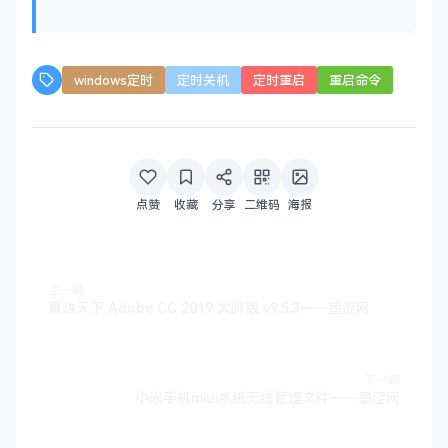
windows定时
定时关机
定时重启
重启命令
点赞
收藏
分享
二维码
海报
上一篇
赢政天下 Adobe CC 2019 大师版 v9.5.3——墨涩网
下一篇
小米手机miui系统无线管理文件——墨涩网