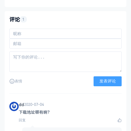
适配Zima系列硬件，也兼容带有UEFI的x86-
64系统。 它是使用 Buildroot 构
评论
1
发表评论
表情
dd
2020-07-04
下载地址哪有啊？
回复