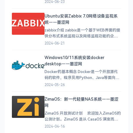
收集性能和状态数据，并将这些数据发送给
2024-06-23
Zabbix Server进行处理和分析。以下是关于
Zabbix Agents的详细介绍： 数据采集：
Ubuntu安装Zabbix 7.0网络设备监视系
Zabbix Agents能够采集本
统——墨涩网
zabbix介绍 zabbix是一个基于WEB界面的提
供分布式系统监视以及网络监视功能的企业
级的开源解决方案。 zabbix能监视各种网络
2024-06-21
参数，保证服务器系统的安全运营；并提供
灵活的通知机制以让系统管理员快速定位/解
Windows10/11系统安装docker
决存在的各种问题。 zabbix由2部分构成，
desktop——墨涩网
zabbix server与可选
Docker的基本概念 Docker是一个开放源代
码的软件，程序员用Python、Java等面向对
象的语言能够设计出产品，为什么还要使用
2024-05-26
它呢？这是因为我们在开发时需要很多特定
的包和配置文件去搭建环境，如果用户想要
ZimaOS：新一代轻量NAS系统——墨涩
在不同的系统环境去调用它，是一件很费时
网
费力的事情。那么这个时候Docker就派上用
场了
ZimaOS 开放测试计划 欢迎加入ZimaOS的
公测计划。ZimaOS 是从 CasaOS 演变而来
的，我们构建了 ZimaOS 的发布版本，以获
2024-04-16
得更好的硬件兼容性和更新体验。它将完美