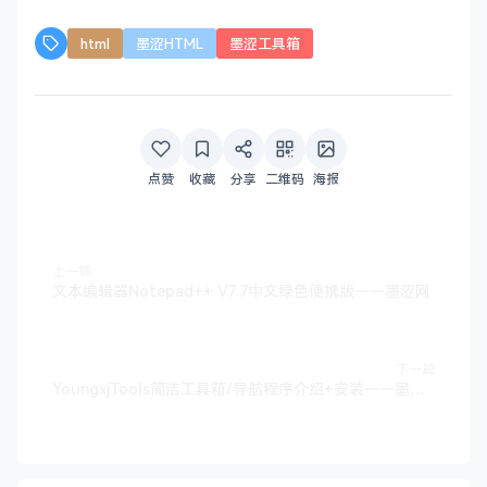
html
墨涩HTML
墨涩工具箱
点赞
收藏
分享
二维码
海报
上一篇
文本编辑器Notepad++ V7.7中文绿色便携版——墨涩网
下一篇
YoungxjTools简洁工具箱/导航程序介绍+安装——墨涩网