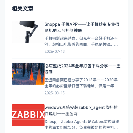
相关文章
Snoppa 手机APP——让手机秒变专业摄
影机的云台控制神器
手机摄影越来越卷，但光有一台好手机还不
够。想拍出电影感的画面，手稳是关键。于
是各种手机云台（稳定器）应运而生，而
2026-07-13
Snoppa作为其中的佼佼者，配套的 APP 体
验也是一绝。 今天来聊聊 Snoppa 家族的两
必应壁纸2024年全年打包下载分享——墨
款手机 APP，它们分别服务于不同类型的设
涩网
备，但都有一个共同目标：让你的手机秒变
专业摄
墨涩网前面已经分享了2013年——2020年
全年的必应壁纸打包下载地址，但是一年更
新一次似乎太慢了，那么接下里我会在墨涩
2025-03-15
网坚持每个月更新一次上个月每天的必应壁
纸打包下载地址。方便大家下载使用。 建议
windows系统安装zabbix_agent监控插
你可以把打包下载的必应美图作成幻灯片桌
件说明——墨涩网
面，工作之余可以享受桌面的美图。方法请
参考（Windows
&nbsp; Zabbix Agents是Zabbix监控系统
中的重要组成部分，负责在被监控的主机上