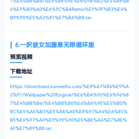
7%E4%BB%B6/%E8%88%9E%E6%9B%B2%E5%88%B
6%E9%80%A0%E6%9C%BARemix%E9%9F%B3%E4%
B9%90%E5%A3%81%E7%BA%B8.rar
6.一択彼女加藤恵无限循环版
预览视频
下载地址
https://download.sunweihu.com/%E8%A7%86%E9%A
2%91/Wallpaper%20Engine/%E6%BA%90%E6%96%8
7%E4%BB%B6/%E4%B8%80%E6%8A%9E%E5%BD%
BC%E5%A5%B3%E5%8A%A0%E8%97%A4%E6%81%
B5%E6%97%A0%E9%99%90%E5%BE%AA%E7%8E%
AF%E7%89%88.rar