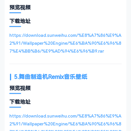
预览视频
下载地址
https://download.sunweihu.com/%E8%A7%86%E9%A
2%91/Wallpaper%20Engine/%E6%BA%90%E6%96%8
7%E4%BB%B6/%E9%AD%94%E6%96%B9.rar
5.舞曲制造机Remix音乐壁纸
预览视频
下载地址
https://download.sunweihu.com/%E8%A7%86%E9%A
2%91/Wallpaper%20Engine/%E6%BA%90%E6%96%8