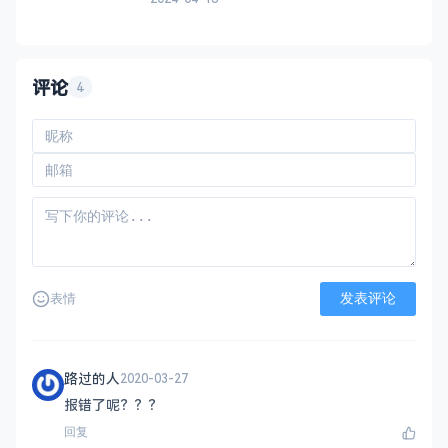
得更好的硬件兼容性和更新体验。它将完美
适配Zima系列硬件，也兼容带有UEFI的x86-
64系统。 它是使用 Buildroot 构
评论
4
发表评论
表情
路过的人
2020-03-27
报错了呢？？？
回复