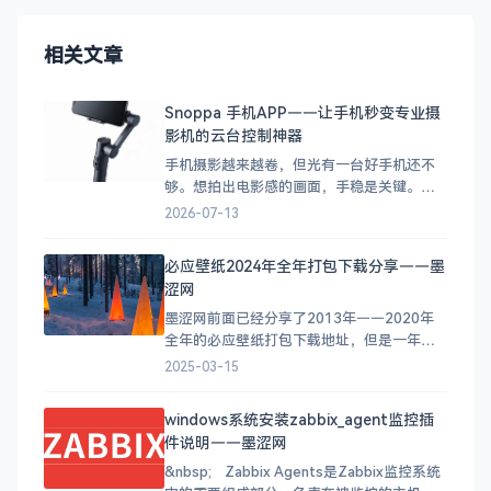
相关文章
Snoppa 手机APP——让手机秒变专业摄
影机的云台控制神器
手机摄影越来越卷，但光有一台好手机还不
够。想拍出电影感的画面，手稳是关键。于
是各种手机云台（稳定器）应运而生，而
2026-07-13
Snoppa作为其中的佼佼者，配套的 APP 体
验也是一绝。 今天来聊聊 Snoppa 家族的两
必应壁纸2024年全年打包下载分享——墨
款手机 APP，它们分别服务于不同类型的设
涩网
备，但都有一个共同目标：让你的手机秒变
专业摄
墨涩网前面已经分享了2013年——2020年
全年的必应壁纸打包下载地址，但是一年更
新一次似乎太慢了，那么接下里我会在墨涩
2025-03-15
网坚持每个月更新一次上个月每天的必应壁
纸打包下载地址。方便大家下载使用。 建议
windows系统安装zabbix_agent监控插
你可以把打包下载的必应美图作成幻灯片桌
件说明——墨涩网
面，工作之余可以享受桌面的美图。方法请
参考（Windows
&nbsp; Zabbix Agents是Zabbix监控系统