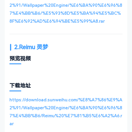
2%91/Wallpaper%20Engine/%E6%BA%90%E6%96%8
7%E4%BB%B6/%E5%93%8D%E5%BA%94%E5%BC%
8F%E6%92%AD%E6%94%BE%E5%99%A8.rar
2.Reimu 灵梦
预览视频
下载地址
https://download.sunweihu.com/%E8%A7%86%E9%A
2%91/Wallpaper%20Engine/%E6%BA%90%E6%96%8
7%E4%BB%B6/Reimu%20%E7%81%B5%E6%A2%A6.r
ar