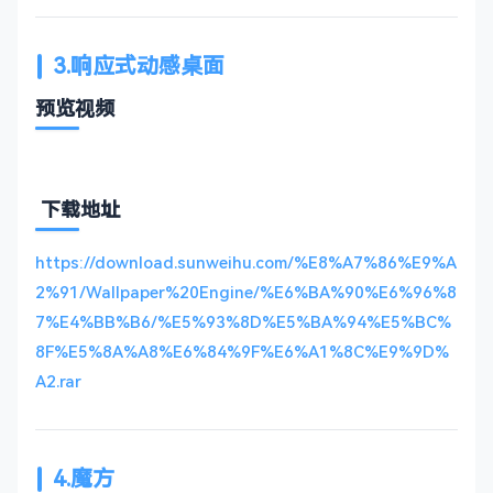
3.响应式动感桌面
预览视频
下载地址
https://download.sunweihu.com/%E8%A7%86%E9%A
2%91/Wallpaper%20Engine/%E6%BA%90%E6%96%8
7%E4%BB%B6/%E5%93%8D%E5%BA%94%E5%BC%
8F%E5%8A%A8%E6%84%9F%E6%A1%8C%E9%9D%
A2.rar
4.魔方