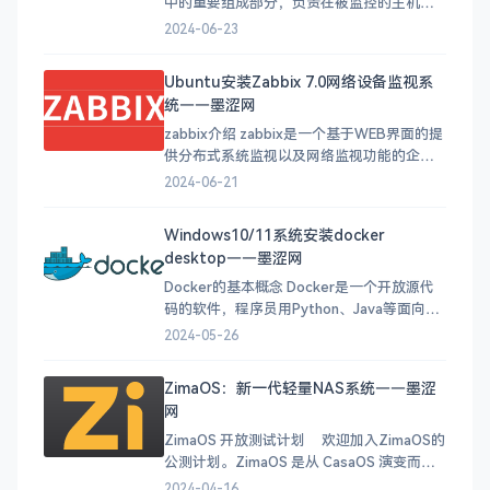
中的重要组成部分，负责在被监控的主机上
收集性能和状态数据，并将这些数据发送给
2024-06-23
Zabbix Server进行处理和分析。以下是关于
Zabbix Agents的详细介绍： 数据采集：
Ubuntu安装Zabbix 7.0网络设备监视系
Zabbix Agents能够采集本
统——墨涩网
zabbix介绍 zabbix是一个基于WEB界面的提
供分布式系统监视以及网络监视功能的企业
级的开源解决方案。 zabbix能监视各种网络
2024-06-21
参数，保证服务器系统的安全运营；并提供
灵活的通知机制以让系统管理员快速定位/解
Windows10/11系统安装docker
决存在的各种问题。 zabbix由2部分构成，
desktop——墨涩网
zabbix server与可选
Docker的基本概念 Docker是一个开放源代
码的软件，程序员用Python、Java等面向对
象的语言能够设计出产品，为什么还要使用
2024-05-26
它呢？这是因为我们在开发时需要很多特定
的包和配置文件去搭建环境，如果用户想要
ZimaOS：新一代轻量NAS系统——墨涩
在不同的系统环境去调用它，是一件很费时
网
费力的事情。那么这个时候Docker就派上用
场了
ZimaOS 开放测试计划 欢迎加入ZimaOS的
公测计划。ZimaOS 是从 CasaOS 演变而来
的，我们构建了 ZimaOS 的发布版本，以获
2024-04-16