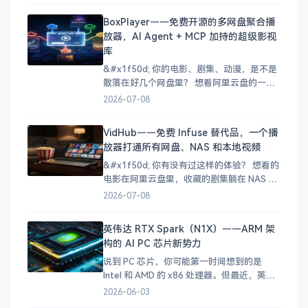
哪，好不容易找到的M3U8视频又不知道怎么
BoxPlayer——免费开源的多网盘聚合播
合并成MP4？ 想剪辑个视频，手机上装了好
放器，AI Agent + MCP 加持的超级影视
几个APP，一个只负责转换、一个只负责压
库
缩、一个只
&#x1f50d; 你的电影、剧集、动漫，是不是
散落在好几个网盘里？ 想看阿里云盘的一部
电影，又想起百度网盘中存了几部电视剧，
2026-07-08
NAS 里还有收藏的动画……于是打开三个
App，来回切换，折腾半天还忘了自己看到
VidHub——免费 Infuse 替代品，一个播
哪了。 这种「资源四处散落」的痛苦，相信
放器打通所有网盘、NAS 和本地视频
不少影视爱好者都经历过。今天五哥要给大
家介绍的
&#x1f50d; 你有没有过这样的体验？ 想看的
电影在阿里云盘里，收藏的剧集躺在 NAS 手
机上下载的视频又因为格式问题播不了……
2026-07-08
你的影视资源就像打散的拼图，每次找片都
要在好几个 App 之间来回切换，体验极差。
英伟达 RTX Spark（N1X）——ARM 架
其实 [VidHub]
构的 AI PC 芯片新势力
(https://zh.okaapps.com/produ
说到 PC 芯片，你可能第一时间想到的是
Intel 和 AMD 的 x86 处理器。但最近，英伟
达（NVIDIA）扔下了一颗重磅炸弹——RTX
2026-06-03
Spark（代号 N1X），一颗基于 ARM 架构、