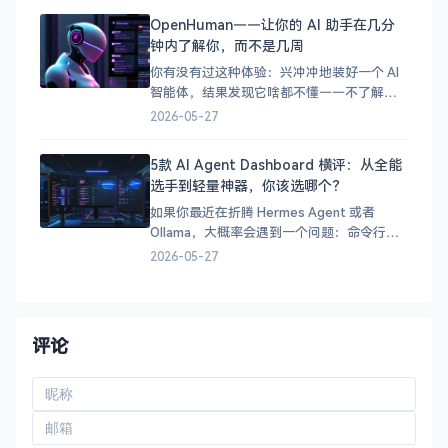
搭载 Blackwell GPU 的 SoC 芯片，正式宣告
OpenHuman——让你的 AI 助手在几分
英伟达要进军 PC 处理器市场了！
钟内了解你，而不是几周
你有没有过这种体验：兴冲冲地装好一个 AI
智能体，结果发现它啥都不懂——不了解你
的项目、不了解你的习惯、不了解你的技术
2026-05-27
栈。你得花好几天甚至好几周，它才能真正
派上用场。 OpenHuman 就是为了解决这个
5款 AI Agent Dashboard 横评：从全能
问题而生的。这个开源智能体框架的核心理
选手到轻量神器，你该选哪个？
念很简单：让 AI 在几分钟内了解你，而不是
让你等
如果你最近在折腾 Hermes Agent 或者
Ollama，大概率会遇到一个问题：命令行用
着爽，但总想有个 Web 界面可以随时看看状
2026-05-27
态、聊聊 AI。 市面上可选的 Dashboard 不
少，但各有侧重。今天我们来横评 5 款主流
方案，帮你找到最适合自己的那一款。
&#x1f4ca;
评论