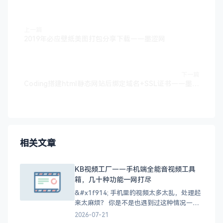
上一篇
2019年必应壁纸美图打包分享下载——墨涩网
下一篇
Coding搭建html静态网站后绑定域名+SSL证书——墨涩网
相关文章
KB视频工厂——手机端全能音视频工具
箱，几十种功能一网打尽
&#x1f914; 手机里的视频太多太乱，处理起
来太麻烦？ 你是不是也遇到过这种情况——
手机里存了一堆视频，想转个格式找不到合
2026-07-21
适的工具，下载的缓存视频找不到文件在