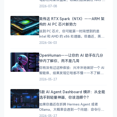
机上下载的视频又因为格式问题播不了……
2026-07-08
你的影视资源就像打散的拼图，每次找片都
要在好几个 App 之间来回切换，体验极差。
英伟达 RTX Spark（N1X）——ARM 架
其实 [VidHub]
构的 AI PC 芯片新势力
(https://zh.okaapps.com/produ
说到 PC 芯片，你可能第一时间想到的是
Intel 和 AMD 的 x86 处理器。但最近，英伟
达（NVIDIA）扔下了一颗重磅炸弹——RTX
2026-06-03
Spark（代号 N1X），一颗基于 ARM 架构、
搭载 Blackwell GPU 的 SoC 芯片，正式宣告
OpenHuman——让你的 AI 助手在几分
英伟达要进军 PC 处理器市场了！
钟内了解你，而不是几周
你有没有过这种体验：兴冲冲地装好一个 AI
智能体，结果发现它啥都不懂——不了解你
的项目、不了解你的习惯、不了解你的技术
2026-05-27
栈。你得花好几天甚至好几周，它才能真正
派上用场。 OpenHuman 就是为了解决这个
5款 AI Agent Dashboard 横评：从全能
问题而生的。这个开源智能体框架的核心理
选手到轻量神器，你该选哪个？
念很简单：让 AI 在几分钟内了解你，而不是
让你等
如果你最近在折腾 Hermes Agent 或者
Ollama，大概率会遇到一个问题：命令行用
着爽，但总想有个 Web 界面可以随时看看状
2026-05-27