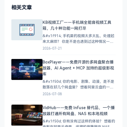
相关文章
KB视频工厂——手机端全能音视频工具
箱，几十种功能一网打尽
&#x1f914; 手机里的视频太多太乱，处理起
来太麻烦？ 你是不是也遇到过这种情况——
手机里存了一堆视频，想转个格式找不到合
2026-07-21
适的工具，下载的缓存视频找不到文件在
哪，好不容易找到的M3U8视频又不知道怎么
BoxPlayer——免费开源的多网盘聚合播
合并成MP4？ 想剪辑个视频，手机上装了好
放器，AI Agent + MCP 加持的超级影视
几个APP，一个只负责转换、一个只负责压
库
缩、一个只
&#x1f50d; 你的电影、剧集、动漫，是不是
散落在好几个网盘里？ 想看阿里云盘的一部
电影，又想起百度网盘中存了几部电视剧，
2026-07-08
NAS 里还有收藏的动画……于是打开三个
App，来回切换，折腾半天还忘了自己看到
VidHub——免费 Infuse 替代品，一个播
哪了。 这种「资源四处散落」的痛苦，相信
放器打通所有网盘、NAS 和本地视频
不少影视爱好者都经历过。今天五哥要给大
家介绍的
&#x1f50d; 你有没有过这样的体验？ 想看的
电影在阿里云盘里，收藏的剧集躺在 NAS 手