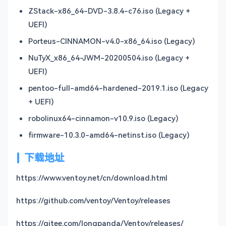
ZStack-x86_64-DVD-3.8.4-c76.iso (Legacy +
UEFI)
Porteus-CINNAMON-v4.0-x86_64.iso (Legacy)
NuTyX_x86_64-JWM-20200504.iso (Legacy +
UEFI)
pentoo-full-amd64-hardened-2019.1.iso (Legacy
+ UEFI)
robolinux64-cinnamon-v10.9.iso (Legacy)
firmware-10.3.0-amd64-netinst.iso (Legacy)
下载地址
https://www.ventoy.net/cn/download.html
https://github.com/ventoy/Ventoy/releases
https://gitee.com/longpanda/Ventoy/releases/