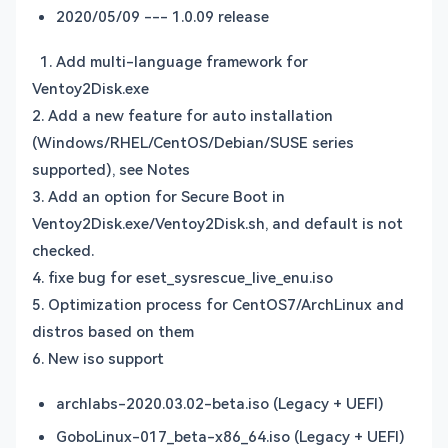
2020/05/09 --- 1.0.09 release
1. Add multi-language framework for
Ventoy2Disk.exe
2. Add a new feature for auto installation
(Windows/RHEL/CentOS/Debian/SUSE series
supported), see Notes
3. Add an option for Secure Boot in
Ventoy2Disk.exe/Ventoy2Disk.sh, and default is not
checked.
4. fixe bug for eset_sysrescue_live_enu.iso
5. Optimization process for CentOS7/ArchLinux and
distros based on them
6. New iso support
archlabs-2020.03.02-beta.iso (Legacy + UEFI)
GoboLinux-017_beta-x86_64.iso (Legacy + UEFI)