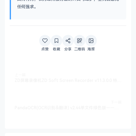
任何强求。
点赞
收藏
分享
二维码
海报
上一篇
ZD屏幕录像机ZD Soft Screen Recorder v11.3.0.0 特别版——墨涩网
下一篇
PandaOCR(OCR识别&翻译) v2.44单文件绿色版——墨涩网