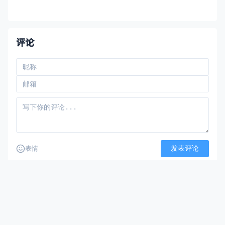
态、聊聊 AI。 市面上可选的 Dashboard 不
少，但各有侧重。今天我们来横评 5 款主流
方案，帮你找到最适合自己的那一款。
&#x1f4ca;
评论
发表评论
表情
还没有评论，来说两句吧