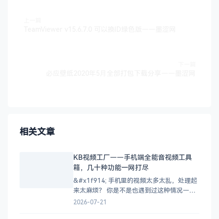
上一篇
TeamViewer v15.6.7.0 可以换ID绿色版——墨涩网
下一篇
必应壁纸2020年5月全部打包下载分享——墨涩网
相关文章
KB视频工厂——手机端全能音视频工具
箱，几十种功能一网打尽
&#x1f914; 手机里的视频太多太乱，处理起
来太麻烦？ 你是不是也遇到过这种情况——
手机里存了一堆视频，想转个格式找不到合
2026-07-21
适的工具，下载的缓存视频找不到文件在