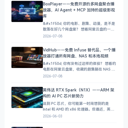
哪，好不容易找到的M3U8视频又不知道怎么
BoxPlayer——免费开源的多网盘聚合播
合并成MP4？ 想剪辑个视频，手机上装了好
放器，AI Agent + MCP 加持的超级影视
几个APP，一个只负责转换、一个只负责压
库
缩、一个只
&#x1f50d; 你的电影、剧集、动漫，是不是
散落在好几个网盘里？ 想看阿里云盘的一部
电影，又想起百度网盘中存了几部电视剧，
2026-07-08
NAS 里还有收藏的动画……于是打开三个
App，来回切换，折腾半天还忘了自己看到
VidHub——免费 Infuse 替代品，一个播
哪了。 这种「资源四处散落」的痛苦，相信
放器打通所有网盘、NAS 和本地视频
不少影视爱好者都经历过。今天五哥要给大
家介绍的
&#x1f50d; 你有没有过这样的体验？ 想看的
电影在阿里云盘里，收藏的剧集躺在 NAS 手
机上下载的视频又因为格式问题播不了……
2026-07-08
你的影视资源就像打散的拼图，每次找片都
要在好几个 App 之间来回切换，体验极差。
英伟达 RTX Spark（N1X）——ARM 架
其实 [VidHub]
构的 AI PC 芯片新势力
(https://zh.okaapps.com/produ
说到 PC 芯片，你可能第一时间想到的是
Intel 和 AMD 的 x86 处理器。但最近，英伟
达（NVIDIA）扔下了一颗重磅炸弹——RTX
2026-06-03
Spark（代号 N1X），一颗基于 ARM 架构、
搭载 Blackwell GPU 的 SoC 芯片，正式宣告