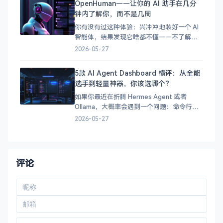
OpenHuman——让你的 AI 助手在几分
英伟达要进军 PC 处理器市场了！
钟内了解你，而不是几周
你有没有过这种体验：兴冲冲地装好一个 AI
智能体，结果发现它啥都不懂——不了解你
的项目、不了解你的习惯、不了解你的技术
2026-05-27
栈。你得花好几天甚至好几周，它才能真正
派上用场。 OpenHuman 就是为了解决这个
5款 AI Agent Dashboard 横评：从全能
问题而生的。这个开源智能体框架的核心理
选手到轻量神器，你该选哪个？
念很简单：让 AI 在几分钟内了解你，而不是
让你等
如果你最近在折腾 Hermes Agent 或者
Ollama，大概率会遇到一个问题：命令行用
着爽，但总想有个 Web 界面可以随时看看状
2026-05-27
态、聊聊 AI。 市面上可选的 Dashboard 不
少，但各有侧重。今天我们来横评 5 款主流
方案，帮你找到最适合自己的那一款。
&#x1f4ca;
评论