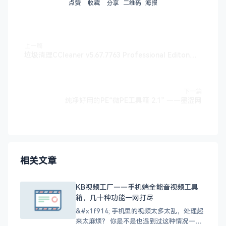
点赞
收藏
分享
二维码
海报
上一篇
垃圾清理CCleaner v5.67.7763 Professional Editon绿色版——墨涩网
下一篇
纯净好用的PE“微PE工具箱 2.1” ——墨涩网
相关文章
KB视频工厂——手机端全能音视频工具
箱，几十种功能一网打尽
&#x1f914; 手机里的视频太多太乱，处理起
来太麻烦？ 你是不是也遇到过这种情况——