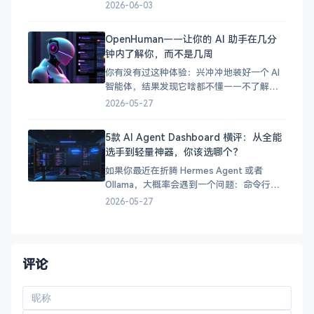
达（NVIDIA）扔下了一颗重磅炸弹——RTX
2026-06-03
Spark（代号 N1X），一颗基于 ARM 架构、
搭载 Blackwell GPU 的 SoC 芯片，正式宣告
OpenHuman——让你的 AI 助手在几分
英伟达要进军 PC 处理器市场了！
钟内了解你，而不是几周
你有没有过这种体验：兴冲冲地装好一个 AI
智能体，结果发现它啥都不懂——不了解你
的项目、不了解你的习惯、不了解你的技术
2026-05-27
栈。你得花好几天甚至好几周，它才能真正
派上用场。 OpenHuman 就是为了解决这个
5款 AI Agent Dashboard 横评：从全能
问题而生的。这个开源智能体框架的核心理
选手到轻量神器，你该选哪个？
念很简单：让 AI 在几分钟内了解你，而不是
让你等
如果你最近在折腾 Hermes Agent 或者
Ollama，大概率会遇到一个问题：命令行用
着爽，但总想有个 Web 界面可以随时看看状
2026-05-27
态、聊聊 AI。 市面上可选的 Dashboard 不
少，但各有侧重。今天我们来横评 5 款主流
方案，帮你找到最适合自己的那一款。
&#x1f4ca;
评论