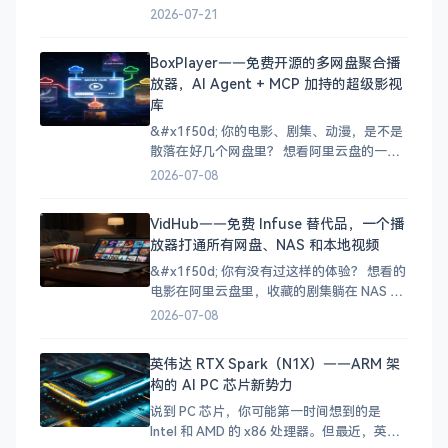
手机里存了一堆视频，想转个格式找不到合
2026-07-21
适的工具，下载的缓存视频找不到文件在
哪，好不容易找到的M3U8视频又不知道怎么
BoxPlayer——免费开源的多网盘聚合播
合并成MP4？ 想剪辑个视频，手机上装了好
放器，AI Agent + MCP 加持的超级影视
几个APP，一个只负责转换、一个只负责压
库
缩、一个只
&#x1f50d; 你的电影、剧集、动漫，是不是
散落在好几个网盘里？ 想看阿里云盘的一部
电影，又想起百度网盘中存了几部电视剧，
2026-07-08
NAS 里还有收藏的动画……于是打开三个
App，来回切换，折腾半天还忘了自己看到
VidHub——免费 Infuse 替代品，一个播
哪了。 这种「资源四处散落」的痛苦，相信
放器打通所有网盘、NAS 和本地视频
不少影视爱好者都经历过。今天五哥要给大
家介绍的
&#x1f50d; 你有没有过这样的体验？ 想看的
电影在阿里云盘里，收藏的剧集躺在 NAS 手
机上下载的视频又因为格式问题播不了……
2026-07-08
你的影视资源就像打散的拼图，每次找片都
要在好几个 App 之间来回切换，体验极差。
英伟达 RTX Spark（N1X）——ARM 架
其实 [VidHub]
构的 AI PC 芯片新势力
(https://zh.okaapps.com/produ
说到 PC 芯片，你可能第一时间想到的是
Intel 和 AMD 的 x86 处理器。但最近，英伟