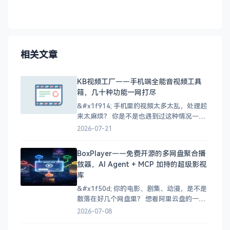
相关文章
KB视频工厂——手机端全能音视频工具
箱，几十种功能一网打尽
&#x1f914; 手机里的视频太多太乱，处理起
来太麻烦？ 你是不是也遇到过这种情况——
手机里存了一堆视频，想转个格式找不到合
2026-07-21
适的工具，下载的缓存视频找不到文件在
哪，好不容易找到的M3U8视频又不知道怎么
BoxPlayer——免费开源的多网盘聚合播
合并成MP4？ 想剪辑个视频，手机上装了好
放器，AI Agent + MCP 加持的超级影视
几个APP，一个只负责转换、一个只负责压
库
缩、一个只
&#x1f50d; 你的电影、剧集、动漫，是不是
散落在好几个网盘里？ 想看阿里云盘的一部
电影，又想起百度网盘中存了几部电视剧，
2026-07-08
NAS 里还有收藏的动画……于是打开三个
App，来回切换，折腾半天还忘了自己看到