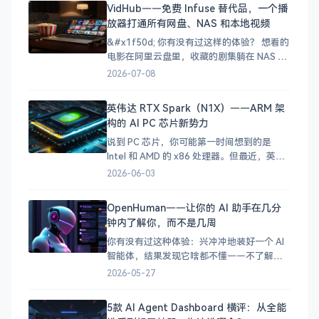
VidHub——免费 Infuse 替代品，一个播
哪了。 这种「资源四处散落」的痛苦，相信
放器打通所有网盘、NAS 和本地视频
不少影视爱好者都经历过。今天五哥要给大
家介绍的
&#x1f50d; 你有没有过这样的体验？ 想看的
电影在阿里云盘里，收藏的剧集躺在 NAS 手
机上下载的视频又因为格式问题播不了……
2026-07-08
你的影视资源就像打散的拼图，每次找片都
要在好几个 App 之间来回切换，体验极差。
英伟达 RTX Spark（N1X）——ARM 架
其实 [VidHub]
构的 AI PC 芯片新势力
(https://zh.okaapps.com/produ
说到 PC 芯片，你可能第一时间想到的是
Intel 和 AMD 的 x86 处理器。但最近，英伟
达（NVIDIA）扔下了一颗重磅炸弹——RTX
2026-06-03
Spark（代号 N1X），一颗基于 ARM 架构、
搭载 Blackwell GPU 的 SoC 芯片，正式宣告
OpenHuman——让你的 AI 助手在几分
英伟达要进军 PC 处理器市场了！
钟内了解你，而不是几周
你有没有过这种体验：兴冲冲地装好一个 AI
智能体，结果发现它啥都不懂——不了解你
的项目、不了解你的习惯、不了解你的技术
2026-05-27
栈。你得花好几天甚至好几周，它才能真正
派上用场。 OpenHuman 就是为了解决这个
5款 AI Agent Dashboard 横评：从全能
问题而生的。这个开源智能体框架的核心理