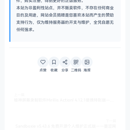
件，购买注册，得到更好的正版服务。
本站为非盈利性站点，并不贩卖软件，不存在任何商业
目的及用途，网站会员捐赠是您喜欢本站而产生的赞助
支持行为，仅为维持服务器的开支与维护，全凭自愿无
任何强求。
点赞
收藏
分享
二维码
海报
上一篇
暗神屏幕录制软件Mirillis Action! 4.12.1便携特别版——墨涩网
下一篇
Sandboxie v5.43.6 免费开源个人维护正式版——墨涩网