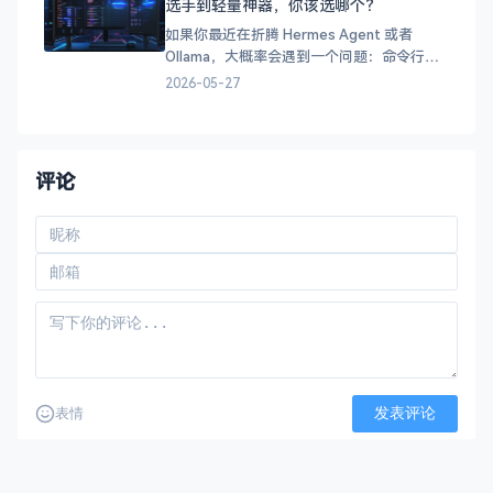
选手到轻量神器，你该选哪个？
念很简单：让 AI 在几分钟内了解你，而不是
让你等
如果你最近在折腾 Hermes Agent 或者
Ollama，大概率会遇到一个问题：命令行用
着爽，但总想有个 Web 界面可以随时看看状
2026-05-27
态、聊聊 AI。 市面上可选的 Dashboard 不
少，但各有侧重。今天我们来横评 5 款主流
方案，帮你找到最适合自己的那一款。
&#x1f4ca;
评论
发表评论
表情