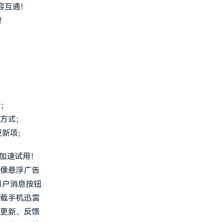
内容互通！
！
音；
方式；
更新项；
员加速试用！
像悬浮广告
用户消息按钮
载手机迅雷
更新、反馈