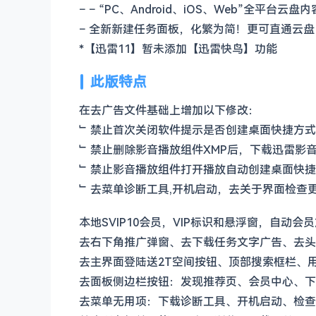
– – “PC、Android、iOS、Web”全平台云盘
– 全新新建任务面板，化繁为简！更可直通云盘
*【迅雷11】暂未添加【迅雷快鸟】功能
此版特点
在去广告文件基础上增加以下修改：
﹂禁止首次关闭软件提示是否创建桌面快捷方式
﹂禁止删除影音播放组件XMP后，下载迅雷影
﹂禁止影音播放组件打开播放自动创建桌面快捷
﹂去菜单诊断工具,开机启动，去关于界面检查
本地SVIP10会员，VIP标识和悬浮窗，自动会
去右下角推广弹窗、去下载任务文字广告、去头
去主界面登陆送2T空间按钮、顶部搜索框栏、
去面板侧边栏按钮：发现推荐页、会员中心、下
去菜单无用项：下载诊断工具、开机启动、检查