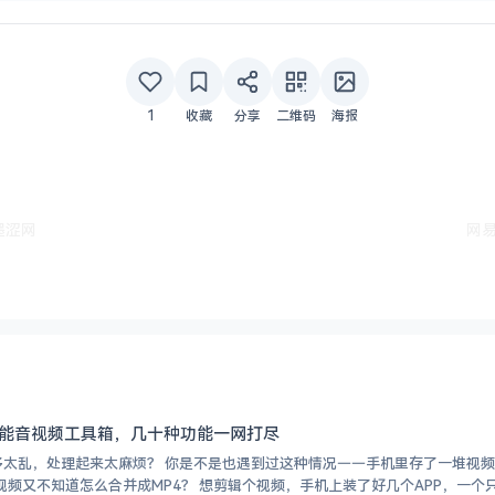
1
收藏
分享
二维码
海报
墨涩网
网易
全能音视频工具箱，几十种功能一网打尽
——手机里存了一堆视频，想转个格式找不到合适的工具，下载的缓存视频找不到文件
在哪，好不容易找到的M3U8视频又不知道怎么合并成MP4？ 想剪辑个视频，