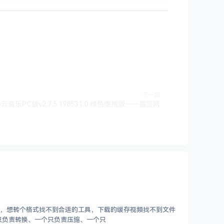
下一篇
云音乐PC版v2.7.5.198531.0 绿色便携版——墨涩网
手机上装了好几个APP，一个只负责转换、一个只负责压缩、一个只