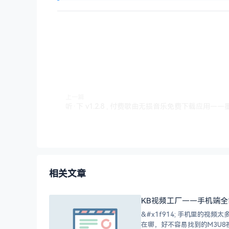
上一篇
听·下 v1.2.8 , 付费歌曲无损音乐免费下载应用——
相关文章
KB视频工厂——手机端
&#x1f914; 手机里的视频太多太乱，处理起来太麻烦？ 你是不是也遇到过这种情况