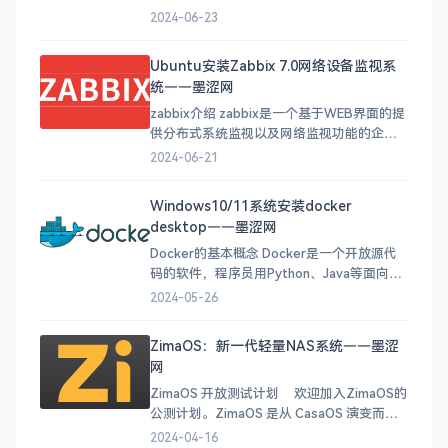
收集性能和状态数据，并将这些数据发送给
2024-06-23
Zabbix Server进行处理和分析。以下是关于
Zabbix Agents的详细介绍： 数据采集：
Ubuntu安装Zabbix 7.0网络设备监视系
Zabbix Agents能够采集本
统——墨涩网
zabbix介绍 zabbix是一个基于WEB界面的提
供分布式系统监视以及网络监视功能的企业
级的开源解决方案。 zabbix能监视各种网络
2024-06-21
参数，保证服务器系统的安全运营；并提供
灵活的通知机制以让系统管理员快速定位/解
Windows10/11系统安装docker
决存在的各种问题。 zabbix由2部分构成，
desktop——墨涩网
zabbix server与可选
Docker的基本概念 Docker是一个开放源代
码的软件，程序员用Python、Java等面向对
象的语言能够设计出产品，为什么还要使用
2024-05-26
它呢？这是因为我们在开发时需要很多特定
的包和配置文件去搭建环境，如果用户想要
ZimaOS：新一代轻量NAS系统——墨涩
在不同的系统环境去调用它，是一件很费时
网
费力的事情。那么这个时候Docker就派上用
场了
ZimaOS 开放测试计划 欢迎加入ZimaOS的
公测计划。ZimaOS 是从 CasaOS 演变而来
的，我们构建了 ZimaOS 的发布版本，以获
2024-04-16