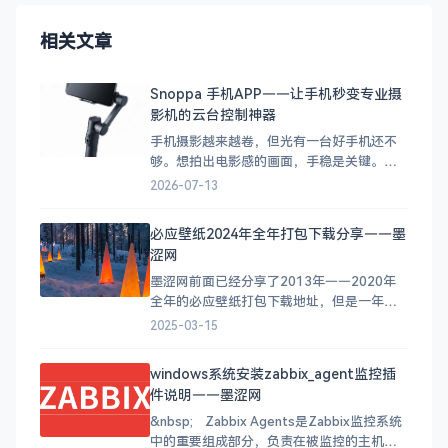
相关文章
Snoppa 手机APP——让手机秒变专业摄
影机的云台控制神器
手机摄影越来越卷，但光有一台好手机还不
够。想拍出电影感的画面，手稳是关键。于
是各种手机云台（稳定器）应运而生，而
2026-07-13
Snoppa作为其中的佼佼者，配套的 APP 体
验也是一绝。 今天来聊聊 Snoppa 家族的两
必应壁纸2024年全年打包下载分享——墨
款手机 APP，它们分别服务于不同类型的设
涩网
备，但都有一个共同目标：让你的手机秒变
专业摄
墨涩网前面已经分享了2013年——2020年
全年的必应壁纸打包下载地址，但是一年更
新一次似乎太慢了，那么接下里我会在墨涩
2025-03-15
网坚持每个月更新一次上个月每天的必应壁
纸打包下载地址。方便大家下载使用。 建议
windows系统安装zabbix_agent监控插
你可以把打包下载的必应美图作成幻灯片桌
件说明——墨涩网
面，工作之余可以享受桌面的美图。方法请
参考（Windows
&nbsp; Zabbix Agents是Zabbix监控系统
中的重要组成部分，负责在被监控的主机上