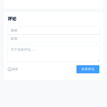
得更好的硬件兼容性和更新体验。它将完美
适配Zima系列硬件，也兼容带有UEFI的x86-
64系统。 它是使用 Buildroot 构
评论
发表评论
表情
还没有评论，来说两句吧