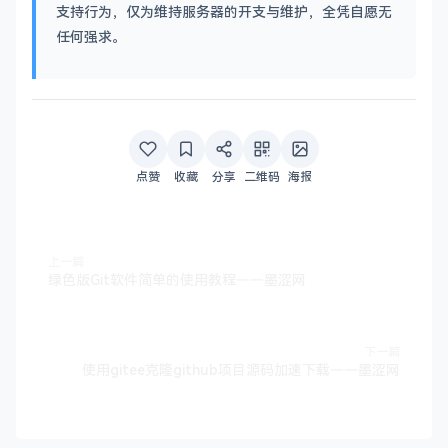
支持行为，仅为维持服务器的开支与维护，全凭自愿无
任何强求。
点赞
收藏
分享
二维码
海报
上一篇
绿色版Git软件简单的使用教程——墨涩网
下一篇
使用gitee克隆github项目源码加速下载——墨涩网