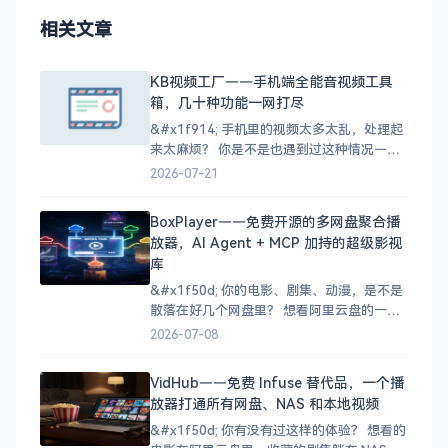
相关文章
KB视频工厂——手机端全能音视频工具
箱，几十种功能一网打尽
&#x1f914; 手机里的视频太多太乱，处理起
来太麻烦？ 你是不是也遇到过这种情况——
手机里存了一堆视频，想转个格式找不到合
2026-07-21
适的工具，下载的缓存视频找不到文件在
哪，好不容易找到的M3U8视频又不知道怎么
BoxPlayer——免费开源的多网盘聚合播
合并成MP4？ 想剪辑个视频，手机上装了好
放器，AI Agent + MCP 加持的超级影视
几个APP，一个只负责转换、一个只负责压
库
缩、一个只
&#x1f50d; 你的电影、剧集、动漫，是不是
散落在好几个网盘里？ 想看阿里云盘的一部
电影，又想起百度网盘中存了几部电视剧，
2026-07-08
NAS 里还有收藏的动画……于是打开三个
App，来回切换，折腾半天还忘了自己看到
VidHub——免费 Infuse 替代品，一个播
哪了。 这种「资源四处散落」的痛苦，相信
放器打通所有网盘、NAS 和本地视频
不少影视爱好者都经历过。今天五哥要给大
家介绍的
&#x1f50d; 你有没有过这样的体验？ 想看的