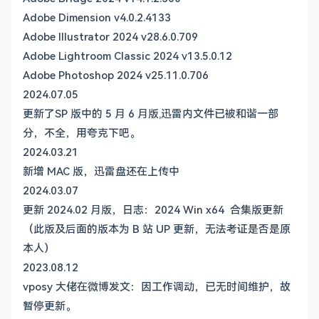
Adobe Dimension v4.0.2.4133
Adobe Illustrator 2024 v28.6.0.709
Adobe Lightroom Classic 2024 v13.5.0.12
Adobe Photoshop 2024 v25.11.0.706
2024.07.05
更新了SP 版中的 5 月 6 月版,迅雷内文件已被和谐一部
分，不全，用夸克下吧。
2024.03.21
新增 MAC 版，迅雷盘还在上传中
2024.03.07
更新 2024.02 月版，日志：2024 Win x64 合集版更新
（此版及后面的版本为 B 站 UP 更新，无法考证是否是原
本人）
2023.08.12
vposy 大佬在微博发文：因工作调动，已无时间维护，故
暂停更新。