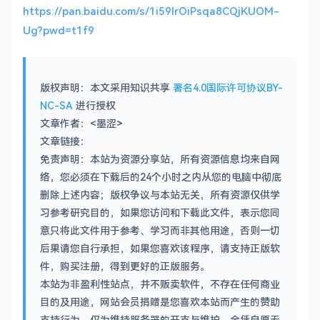
https://pan.baidu.com/s/1i59IrOiPsqa8CQjKUOM-
Ug?pwd=t1f9
版权声明：本文采用知识共享
署名4.0国际许可协议BY-
NC-SA
进行授权
文章作者：<墨涩>
文章链接：
免责声明：本站为资源分享站，所有资源信息均来自网
络，您必须在下载后的24个小时之内从您的电脑中彻底
删除上述内容；版权争议与本站无关，所有资源仅供学
习参考研究目的，如果您访问和下载此文件，表示您同
意只将此文件用于参考、学习而非其他用途，否则一切
后果请您自行承担，如果您喜欢该程序，请支持正版软
件，购买注册，得到更好的正版服务。
本站为非盈利性站点，并不贩卖软件，不存在任何商业
目的及用途，网站会员捐赠是您喜欢本站而产生的赞助
支持行为，仅为维持服务器的开支与维护，全凭自愿无