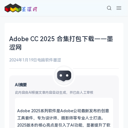
Adobe CC 2025 合集打包下载——墨
涩网
2024年1月19日
电脑软件
墨涩
AI摘要
此内容由AI根据文章内容自动生成，并已由人工审核
Adobe 2025系列软件是Adobe公司最新发布的创意
工具套件，专为设计师、摄影师等专业人士打造。
2025版本的核心亮点是引入了AI功能，显著提升了软