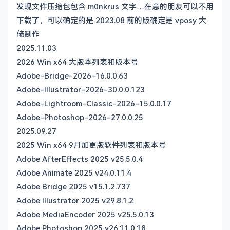
发现文件压缩包包含 m0nkrus 文字…在意的朋友可以不用
下载了，可以确定的是 2023.08 前的版确定是 vposy 大
佬制作
2025.11.03
2026 Win x64 大版本列表和版本号
Adobe-Bridge-2026-16.0.0.63
Adobe-Illustrator-2026-30.0.0.123
Adobe-Lightroom-Classic-2026-15.0.0.17
Adobe-Photoshop-2026-27.0.0.25
2025.09.27
2025 Win x64 9月加更版软件列表和版本号
Adobe AfterEffects 2025 v25.5.0.4
Adobe Animate 2025 v24.0.11.4
Adobe Bridge 2025 v15.1.2.737
Adobe Illustrator 2025 v29.8.1.2
Adobe MediaEncoder 2025 v25.5.0.13
Adobe Photoshop 2025 v26.11.0.18