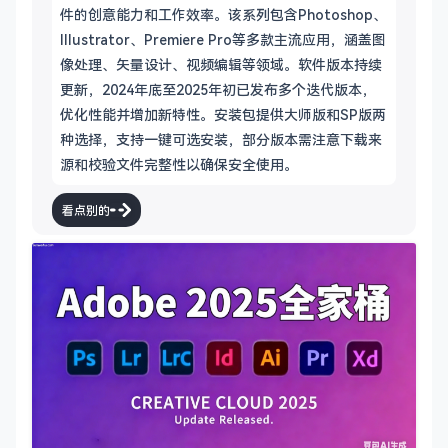
件的创意能力和工作效率。该系列包含Photoshop、
Illustrator、Premiere Pro等多款主流应用，涵盖图
像处理、矢量设计、视频编辑等领域。软件版本持续
更新，2024年底至2025年初已发布多个迭代版本，
优化性能并增加新特性。安装包提供大师版和SP版两
种选择，支持一键可选安装，部分版本需注意下载来
源和校验文件完整性以确保安全使用。
看点别的