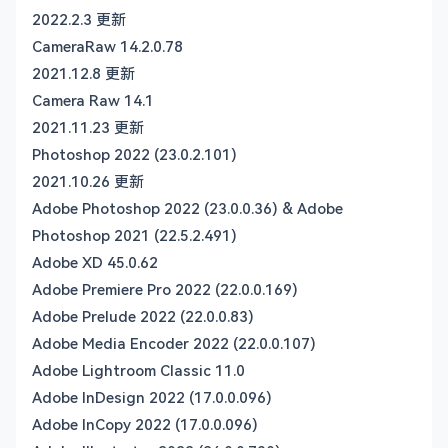
2022.2.3 更新
CameraRaw 14.2.0.78
2021.12.8 更新
Camera Raw 14.1
2021.11.23 更新
Photoshop 2022 (23.0.2.101) ​​​​
2021.10.26 更新
Adobe Photoshop 2022 (23.0.0.36) & Adobe
Photoshop 2021 (22.5.2.491)
Adobe XD 45.0.62 ​​​​
Adobe Premiere Pro 2022 (22.0.0.169) ​​​​
Adobe Prelude 2022 (22.0.0.83) ​​​​
Adobe Media Encoder 2022 (22.0.0.107) ​​​​
Adobe Lightroom Classic 11.0 ​​​​
Adobe InDesign 2022 (17.0.0.096) ​​​​
Adobe InCopy 2022 (17.0.0.096) ​​​​