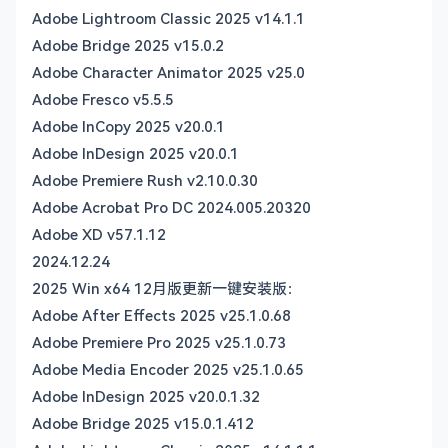
Adobe Lightroom Classic 2025 v14.1.1
Adobe Bridge 2025 v15.0.2
Adobe Character Animator 2025 v25.0
Adobe Fresco v5.5.5
Adobe InCopy 2025 v20.0.1
Adobe InDesign 2025 v20.0.1
Adobe Premiere Rush v2.10.0.30
Adobe Acrobat Pro DC 2024.005.20320
Adobe XD v57.1.12
2024.12.24
2025 Win x64 12月版更新一键安装版：
Adobe After Effects 2025 v25.1.0.68
Adobe Premiere Pro 2025 v25.1.0.73
Adobe Media Encoder 2025 v25.1.0.65
Adobe InDesign 2025 v20.0.1.32
Adobe Bridge 2025 v15.0.1.412