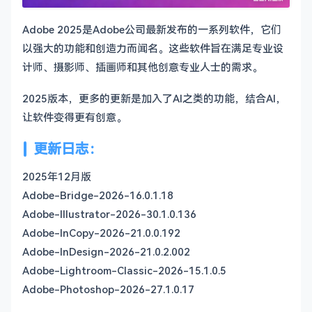
Adobe 2025是Adobe公司最新发布的一系列软件，它们
以强大的功能和创造力而闻名。这些软件旨在满足专业设
计师、摄影师、插画师和其他创意专业人士的需求。
2025版本，更多的更新是加入了AI之类的功能，结合AI，
让软件变得更有创意。
更新日志：
2025年12月版
Adobe-Bridge-2026-16.0.1.18
Adobe-Illustrator-2026-30.1.0.136
Adobe-InCopy-2026-21.0.0.192
Adobe-InDesign-2026-21.0.2.002
Adobe-Lightroom-Classic-2026-15.1.0.5
Adobe-Photoshop-2026-27.1.0.17