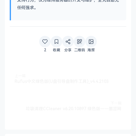
任何强求。
2
收藏
分享
二维码
海报
上一篇
Rufus中文绿色版(U盘引导盘制作工具)_v4.4.2103
下一篇
垃圾清理CCleaner v6.20.10897 绿色版——墨涩网