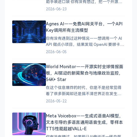
助手装进口袋 你有没有想过，把一个开源的
AI 语音助手随时带在身边，不用依赖任何商
2026-06-23
业服务，想聊就聊？今天要介绍的 xiaozhi-
apk 就能做到这一点——它是小智 AI 平台的
Agnes AI——免费AI网关平台，一个API
官方 Android 客户端，让你用手机就能接入
Key调用所有主流模型
你有没有遇到过这种情况——想调用一个 AI
API 做点小项目，结果发现 OpenAI 要绑卡、
Claude 要排队、各种平台注册流程一个比一
2026-06-05
个麻烦？更头疼的是，不同的模型还要对接
不同的 API 格式，光是适配就得花不少时
World Monitor——开源实时全球情报面
间。 今天给大家介绍一个 Agnes AI，它是
板，AI驱动的新闻聚合与地缘政治监控，
Sapiens AI
54K+ Star
在这个信息爆炸的时代，你是不是经常觉得
看了很多新闻却还是搞不清世界正在发生什
么？&#x1f30d; 军事动向、经济数据、自然
2026-05-22
灾害、地缘政治……信息散落在不同的网
站、频道和平台上，想全面掌握局势几乎是
Meta Voicebox——生成式语音AI模型，
不可能的事。如果你需要一个一站式全球态
文本引导的多语言通用语音生成，零样本
势感知面板，那么今天要介绍的 World
TTS性能超越VALL-E
Monitor 绝对是
你有没有想过，如果能让AI像说话一样自然