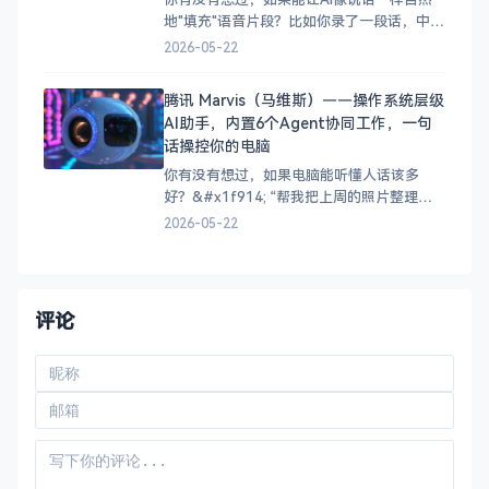
地"填充"语音片段？比如你录了一段话，中间
说错了，AI能自动帮你重录那部分，而且听
2026-05-22
起来完全无缝？或者你只有几秒钟的样本，
AI就能克隆你的声音读任意文本？
腾讯 Marvis（马维斯）——操作系统层级
&#x1f914; 2023年，Meta 发布了
AI助手，内置6个Agent协同工作，一句
Voicebox——第一个大规模、文本引导的生
话操控你的电脑
成式语音模
你有没有想过，如果电脑能听懂人话该多
好？&#x1f914; “帮我把上周的照片整理一
下”、“检查一下合同里的风险条款”、“看看有
2026-05-22
没有什么限时游戏福利”……这些操作如果只
需要动动嘴就能搞定，是不是很爽？ 2026年
5月，腾讯正式推出了Marvis（马维斯）——
一款操作系统层级的AI助手。它不是简单的
评论
聊