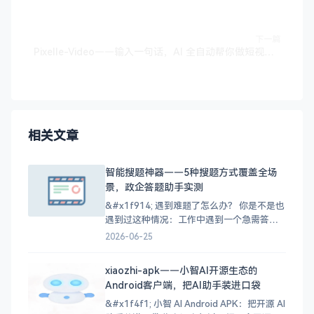
下一篇
Pixelle-Video——输入一句话，AI 全自动帮你做短视频的开源引擎——墨涩网
相关文章
智能搜题神器——5种搜题方式覆盖全场
景，政企答题助手实测
&#x1f914; 遇到难题了怎么办？ 你是不是也
遇到过这种情况：工作中遇到一个急需答案
的题目，翻书找不到，上网搜不准，最后只
2026-06-25
能干着急？或者备考的时候，遇到一道题想
半天也想不出解题思路，效率大打折扣？ 对
xiaozhi-apk——小智AI开源生态的
于政企单位来说，这个问题更突出——内部
Android客户端，把AI助手装进口袋
培训考试、安全知识竞赛、各类资质考试，
都需要大量且
&#x1f4f1; 小智 AI Android APK：把开源 AI