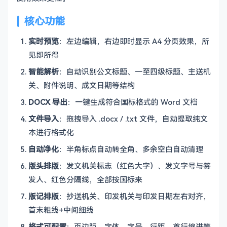
核心功能
实时预览
：左边编辑，右边即时显示 A4 分页效果，所
见即所得
智能解析
：自动识别公文标题、一至四级标题、主送机
关、附件说明、成文日期等结构
DOCX 导出
：一键生成符合国标格式的 Word 文档
文件导入
：拖拽导入 .docx / .txt 文件，自动提取纯文
本进行格式化
自动净化
：半角标点自动转全角、多余空白自动清理
版头排版
：发文机关标志（红色大字）、发文字号与签
发人、红色分隔线，全部按国标来
版记排版
：抄送机关、印发机关与印发日期左右对齐，
首末粗线+中间细线
格式可配置
：页边距、字体、字号、行距、首行缩进等