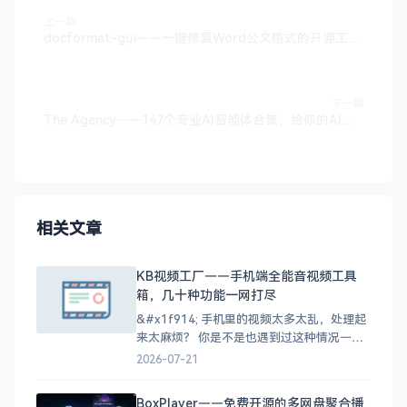
上一篇
docformat-gui——一键修复Word公文格式的开源工具，支持批量处理和AI粘贴
下一篇
The Agency——147个专业AI智能体合集，给你的AI分配一个专业角色
相关文章
KB视频工厂——手机端全能音视频工具
箱，几十种功能一网打尽
&#x1f914; 手机里的视频太多太乱，处理起
来太麻烦？ 你是不是也遇到过这种情况——
手机里存了一堆视频，想转个格式找不到合
2026-07-21
适的工具，下载的缓存视频找不到文件在
哪，好不容易找到的M3U8视频又不知道怎么
BoxPlayer——免费开源的多网盘聚合播