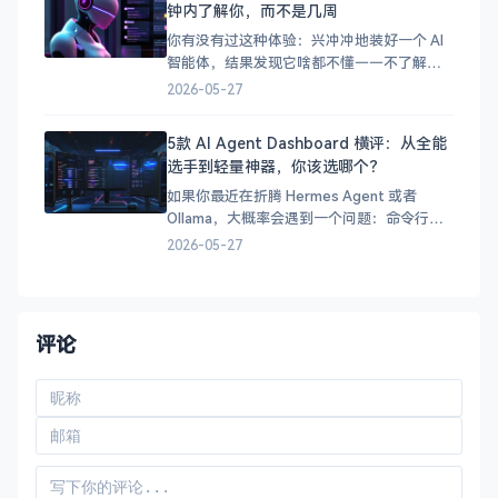
钟内了解你，而不是几周
你有没有过这种体验：兴冲冲地装好一个 AI
智能体，结果发现它啥都不懂——不了解你
的项目、不了解你的习惯、不了解你的技术
2026-05-27
栈。你得花好几天甚至好几周，它才能真正
派上用场。 OpenHuman 就是为了解决这个
5款 AI Agent Dashboard 横评：从全能
问题而生的。这个开源智能体框架的核心理
选手到轻量神器，你该选哪个？
念很简单：让 AI 在几分钟内了解你，而不是
让你等
如果你最近在折腾 Hermes Agent 或者
Ollama，大概率会遇到一个问题：命令行用
着爽，但总想有个 Web 界面可以随时看看状
2026-05-27
态、聊聊 AI。 市面上可选的 Dashboard 不
少，但各有侧重。今天我们来横评 5 款主流
方案，帮你找到最适合自己的那一款。
&#x1f4ca;
评论