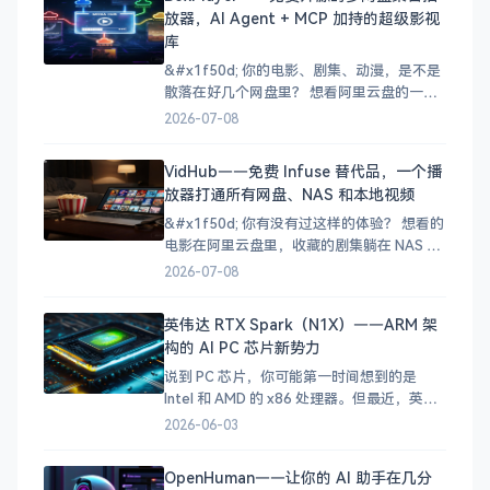
合并成MP4？ 想剪辑个视频，手机上装了好
放器，AI Agent + MCP 加持的超级影视
几个APP，一个只负责转换、一个只负责压
库
缩、一个只
&#x1f50d; 你的电影、剧集、动漫，是不是
散落在好几个网盘里？ 想看阿里云盘的一部
电影，又想起百度网盘中存了几部电视剧，
2026-07-08
NAS 里还有收藏的动画……于是打开三个
App，来回切换，折腾半天还忘了自己看到
VidHub——免费 Infuse 替代品，一个播
哪了。 这种「资源四处散落」的痛苦，相信
放器打通所有网盘、NAS 和本地视频
不少影视爱好者都经历过。今天五哥要给大
家介绍的
&#x1f50d; 你有没有过这样的体验？ 想看的
电影在阿里云盘里，收藏的剧集躺在 NAS 手
机上下载的视频又因为格式问题播不了……
2026-07-08
你的影视资源就像打散的拼图，每次找片都
要在好几个 App 之间来回切换，体验极差。
英伟达 RTX Spark（N1X）——ARM 架
其实 [VidHub]
构的 AI PC 芯片新势力
(https://zh.okaapps.com/produ
说到 PC 芯片，你可能第一时间想到的是
Intel 和 AMD 的 x86 处理器。但最近，英伟
达（NVIDIA）扔下了一颗重磅炸弹——RTX
2026-06-03
Spark（代号 N1X），一颗基于 ARM 架构、
搭载 Blackwell GPU 的 SoC 芯片，正式宣告
OpenHuman——让你的 AI 助手在几分
英伟达要进军 PC 处理器市场了！