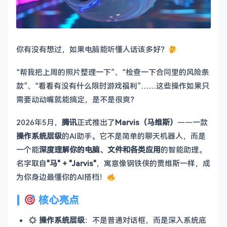
你有没有想过，如果电脑能听懂人话该多好？
“帮我把上周的照片整理一下”、“检查一下合同里的风险条
款”、“看看有没有什么限时游戏福利”……这些操作如果只
需要动动嘴就能搞定，是不是很爽？
2026年5月，
腾讯
正式推出了
Marvis（马维斯）
——一款
操作系统层级
的AI助手。它不是简单的聊天机器人，而是
一个能
深度理解你的电脑、文件和各类应用
的智能助理。
名字取自
"马" + "Jarvis"
，寓意像钢铁侠的贾维斯一样，成
为你身边最懂你的AI搭档！
核心亮点
操作系统层级
：不是普通对话框，而是深入系统底