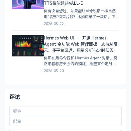
TTS性能超越VALL-E
Monitor 绝对是
你有没有想过，如果能让AI像说话一样自然
地"填充"语音片段？比如你录了一段话，中间
说错了，AI能自动帮你重录那部分，而且听
2026-05-22
起来完全无缝？或者你只有几秒钟的样本，
AI就能克隆你的声音读任意文本？
Hermes Web UI——开源 Hermes
&#x1f914; 2023年，Meta 发布了
Agent 全功能 Web 管理面板，支持AI聊
Voicebox——第一个大规模、文本引导的生
天、多平台渠道、用量分析与定时任务
成式语音模
你正在用命令行和 Hermes Agent 对话，突
然想看看历史会话的消耗、检查某个定时任
务的状态，或者给 Telegram/Discord 渠道换
2026-05-20
个配置——怎么办？打开终端、敲命令、翻
配置文件？有没有更直观的方式？ 答案是肯
定的。Hermes Web UI 正是为 Hermes
Agent 量身
评论