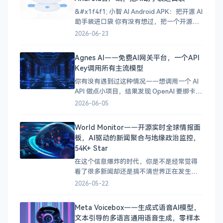
培训考试、安全知识竞赛、各类资质考试，
都需要大量且
&#x1f4f1; 小智 AI Android APK：把开源 AI
助手装进口袋 你有没有想过，把一个开源的
AI 语音助手随时带在身边，不用依赖任何商
2026-06-23
业服务，想聊就聊？今天要介绍的 xiaozhi-
apk 就能做到这一点——它是小智 AI 平台的
Agnes AI——免费AI网关平台，一个API
官方 Android 客户端，让你用手机就能接入
Key调用所有主流模型
你有没有遇到过这种情况——想调用一个 AI
API 做点小项目，结果发现 OpenAI 要绑卡、
Claude 要排队、各种平台注册流程一个比一
2026-06-05
个麻烦？更头疼的是，不同的模型还要对接
不同的 API 格式，光是适配就得花不少时
World Monitor——开源实时全球情报面
间。 今天给大家介绍一个 Agnes AI，它是
板，AI驱动的新闻聚合与地缘政治监控，
Sapiens AI
54K+ Star
在这个信息爆炸的时代，你是不是经常觉得
看了很多新闻却还是搞不清世界正在发生什
么？&#x1f30d; 军事动向、经济数据、自然
2026-05-22
灾害、地缘政治……信息散落在不同的网
站、频道和平台上，想全面掌握局势几乎是
Meta Voicebox——生成式语音AI模型，
不可能的事。如果你需要一个一站式全球态
文本引导的多语言通用语音生成，零样本
势感知面板，那么今天要介绍的 World