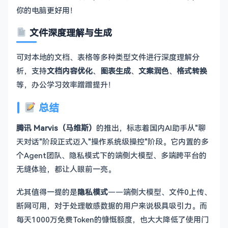
你的电脑更好用！
文件深度理解与生成
可对本地的文档、表格等多种类型文件进行深度理解分
析，支持
文档内容优化
、
图表生成
、
文案润色
、
格式转换
等，办公学习效率蹭蹭提升！
总结
腾讯 Marvis（马维斯）
的推出，标志着国内AI助手从"聊
天对话"阶段正式迈入"操作系统级操控"阶段。它内置的多
个Agent团队、隐私模式下的端侧大模型、多端跨平台的
无缝体验，都让人眼前一亮。
尤其值得一提的是
隐私模式
——端侧大模型、文件0上传、
断网可用，对于处理敏感数据的用户来说极具吸引力。而
每天1000万免费Token的慷慨额度，也大大降低了使用门