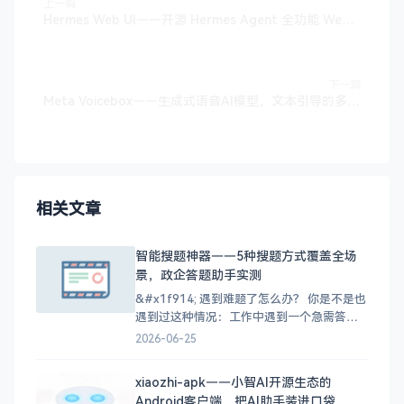
上一篇
Hermes Web UI——开源 Hermes Agent 全功能 Web 管理面板，支持AI聊天、多平台渠道、用量分析与定时任务
下一篇
Meta Voicebox——生成式语音AI模型，文本引导的多语言通用语音生成，零样本TTS性能超越VALL-E
相关文章
智能搜题神器——5种搜题方式覆盖全场
景，政企答题助手实测
&#x1f914; 遇到难题了怎么办？ 你是不是也
遇到过这种情况：工作中遇到一个急需答案
的题目，翻书找不到，上网搜不准，最后只
2026-06-25
能干着急？或者备考的时候，遇到一道题想
半天也想不出解题思路，效率大打折扣？ 对
xiaozhi-apk——小智AI开源生态的
于政企单位来说，这个问题更突出——内部
Android客户端，把AI助手装进口袋