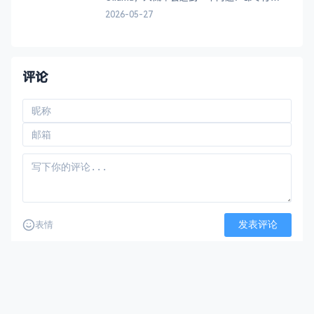
着爽，但总想有个 Web 界面可以随时看看状
2026-05-27
态、聊聊 AI。 市面上可选的 Dashboard 不
少，但各有侧重。今天我们来横评 5 款主流
方案，帮你找到最适合自己的那一款。
&#x1f4ca;
评论
发表评论
表情
还没有评论，来说两句吧