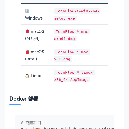
ToonFlow-*-win-x64-
Windows
setup.exe
macOS
ToonFlow-*-mac-
(M系列)
arm64.dmg
macOS
ToonFlow-*-mac-
(Intel)
x64.dmg
ToonFlow-*-linux-
Linux
x86_64.AppImage
Docker 部署
# 克隆项目
git 
clone