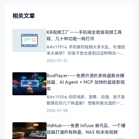
相关文章
KB视频工厂——手机端全能音视频工具
箱，几十种功能一网打尽
&#x1f914; 手机里的视频太多太乱，处理起
来太麻烦？ 你是不是也遇到过这种情况——
手机里存了一堆视频，想转个格式找不到合
2026-07-21
适的工具，下载的缓存视频找不到文件在
哪，好不容易找到的M3U8视频又不知道怎么
BoxPlayer——免费开源的多网盘聚合播
合并成MP4？ 想剪辑个视频，手机上装了好
放器，AI Agent + MCP 加持的超级影视
几个APP，一个只负责转换、一个只负责压
库
缩、一个只
&#x1f50d; 你的电影、剧集、动漫，是不是
散落在好几个网盘里？ 想看阿里云盘的一部
电影，又想起百度网盘中存了几部电视剧，
2026-07-08
NAS 里还有收藏的动画……于是打开三个
App，来回切换，折腾半天还忘了自己看到
VidHub——免费 Infuse 替代品，一个播
哪了。 这种「资源四处散落」的痛苦，相信
放器打通所有网盘、NAS 和本地视频
不少影视爱好者都经历过。今天五哥要给大