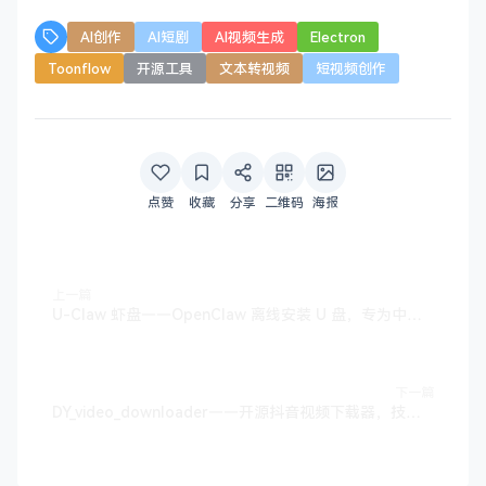
AI创作
AI短剧
AI视频生成
Electron
Toonflow
开源工具
文本转视频
短视频创作
点赞
收藏
分享
二维码
海报
上一篇
U-Claw 虾盘——OpenClaw 离线安装 U 盘，专为中国用户打造
下一篇
DY_video_downloader——开源抖音视频下载器，技术原理深度剖析