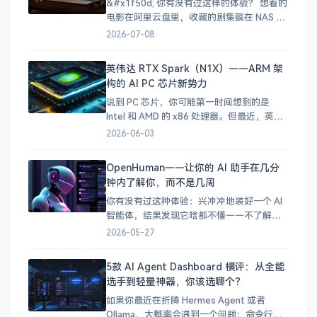
家介绍的
&#x1f50d; 你有没有过这样的体验？ 想看的
电影在阿里云盘里，收藏的剧集躺在 NAS 手
机上下载的视频又因为格式问题播不了……
2026-07-08
你的影视资源就像打散的拼图，每次找片都
要在好几个 App 之间来回切换，体验极差。
英伟达 RTX Spark（N1X）——ARM 架
其实 [VidHub]
构的 AI PC 芯片新势力
(https://zh.okaapps.com/produ
说到 PC 芯片，你可能第一时间想到的是
Intel 和 AMD 的 x86 处理器。但最近，英伟
达（NVIDIA）扔下了一颗重磅炸弹——RTX
2026-06-03
Spark（代号 N1X），一颗基于 ARM 架构、
搭载 Blackwell GPU 的 SoC 芯片，正式宣告
OpenHuman——让你的 AI 助手在几分
英伟达要进军 PC 处理器市场了！
钟内了解你，而不是几周
你有没有过这种体验：兴冲冲地装好一个 AI
智能体，结果发现它啥都不懂——不了解你
的项目、不了解你的习惯、不了解你的技术
2026-05-27
栈。你得花好几天甚至好几周，它才能真正
派上用场。 OpenHuman 就是为了解决这个
5款 AI Agent Dashboard 横评：从全能
问题而生的。这个开源智能体框架的核心理
选手到轻量神器，你该选哪个？
念很简单：让 AI 在几分钟内了解你，而不是
让你等
如果你最近在折腾 Hermes Agent 或者
Ollama，大概率会遇到一个问题：命令行用