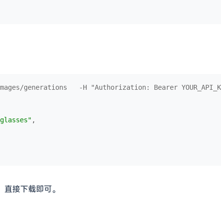
mages/generations   -H "Authorization: Bearer YOUR_API_K
glasses"
,

RL，直接下载即可。