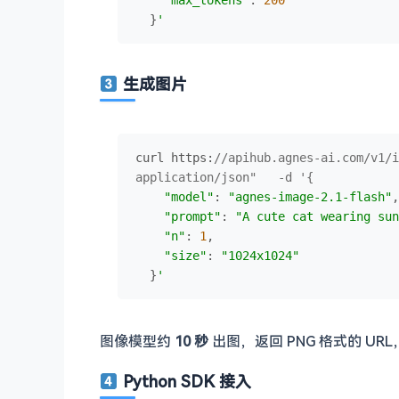
"max_tokens"
: 
200
  }
'
生成图片
curl 
https
:
//apihub.agnes-ai.com/v1/i
application/json"   -d '{
"model"
: 
"agnes-image-2.1-flash"
,

"prompt"
: 
"A cute cat wearing sun
"n"
: 
1
,

"size"
: 
"1024x1024"
  }
'
图像模型约
10 秒
出图，返回 PNG 格式的 U
Python SDK 接入