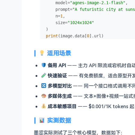
    model=
"agnes-image-2.1-flash"
,

    prompt=
"A futuristic city at suns
    n=
1
,

    size=
"1024x1024"
print
(image.data[
0
].url)
适用场景
备用 API
—— 主力 API 限流或宕机时
快速验证
—— 有免费额度，适合原型开
多模型对比
—— 同一个接口格式调用不同
多媒体生成
—— 文本+图像+视频一站
成本敏感项目
—— $0.001/1K token
实测数据
墨涩实际测试了三个核心模型，数据如下：