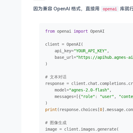
因为兼容 OpenAI 格式，直接用
库就
openai
from
 openai 
import
 OpenAI

client = OpenAI(

    api_key=
"YOUR_API_KEY"
,

    base_url=
"https://apihub.agnes-ai
)

# 文本对话
response = client.chat.completions.cr
    model=
"agnes-2.0-flash"
,

    messages=[{
"role"
: 
"user"
, 
"conte
print
(response.choices[
0
].message.con
# 图像生成
image = client.images.generate(
