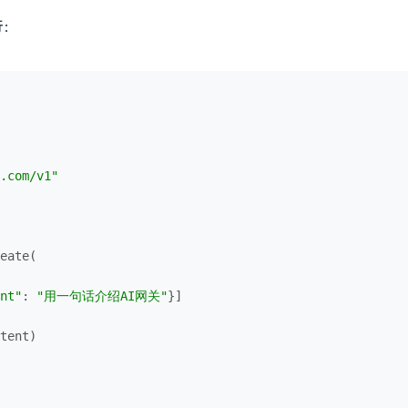
行：
.com/v1"
eate(

nt"
: 
"用一句话介绍AI网关"
}]

tent)
