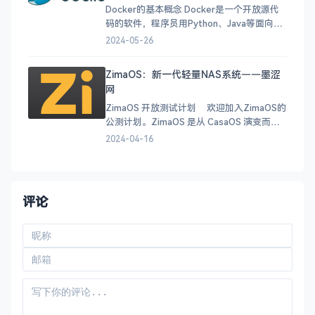
Docker的基本概念 Docker是一个开放源代
码的软件，程序员用Python、Java等面向对
象的语言能够设计出产品，为什么还要使用
2024-05-26
它呢？这是因为我们在开发时需要很多特定
的包和配置文件去搭建环境，如果用户想要
ZimaOS：新一代轻量NAS系统——墨涩
在不同的系统环境去调用它，是一件很费时
网
费力的事情。那么这个时候Docker就派上用
场了
ZimaOS 开放测试计划 欢迎加入ZimaOS的
公测计划。ZimaOS 是从 CasaOS 演变而来
的，我们构建了 ZimaOS 的发布版本，以获
2024-04-16
得更好的硬件兼容性和更新体验。它将完美
适配Zima系列硬件，也兼容带有UEFI的x86-
64系统。 它是使用 Buildroot 构
评论