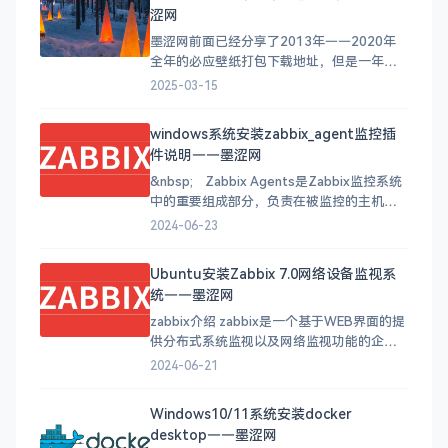
款手机 APP，它们分别服务于不同类型的设
涩网
备，但都有一个共同目标：让你的手机秒变
专业摄
墨涩网前面已经分享了2013年——2020年
全年的必应壁纸打包下载地址，但是一年更
新一次似乎太慢了，那么接下里我会在墨涩
2025-03-15
网坚持每个月更新一次上个月每天的必应壁
纸打包下载地址。方便大家下载使用。 建议
windows系统安装zabbix_agent监控插
你可以把打包下载的必应美图作成幻灯片桌
件说明——墨涩网
面，工作之余可以享受桌面的美图。方法请
参考（Windows
&nbsp; Zabbix Agents是Zabbix监控系统
中的重要组成部分，负责在被监控的主机上
收集性能和状态数据，并将这些数据发送给
2024-06-23
Zabbix Server进行处理和分析。以下是关于
Zabbix Agents的详细介绍： 数据采集：
Ubuntu安装Zabbix 7.0网络设备监视系
Zabbix Agents能够采集本
统——墨涩网
zabbix介绍 zabbix是一个基于WEB界面的提
供分布式系统监视以及网络监视功能的企业
级的开源解决方案。 zabbix能监视各种网络
2024-06-21
参数，保证服务器系统的安全运营；并提供
灵活的通知机制以让系统管理员快速定位/解
Windows10/11系统安装docker
决存在的各种问题。 zabbix由2部分构成，
desktop——墨涩网
zabbix server与可选