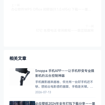
上一篇
办公软件WPS Office 抢鲜版(9.1.0.4954) 下载——墨涩颓废网
下一篇
钉钉 免费电话 使用教程——墨涩颓废网
相关文章
Snoppa 手机APP——让手机秒变专业摄
影机的云台控制神器
手机摄影越来越卷，但光有一台好手机还不
够。想拍出电影感的画面，手稳是关键。于
是各种手机云台（稳定器）应运而生，而
2026-07-13
Snoppa作为其中的佼佼者，配套的 APP 体
验也是一绝。 今天来聊聊 Snoppa 家族的两
必应壁纸2024年全年打包下载分享——墨