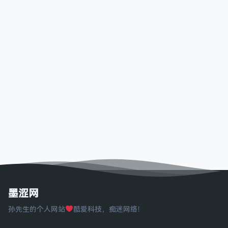
墨涩网
孙先生的个人网站
酷爱科技，痴迷网络！