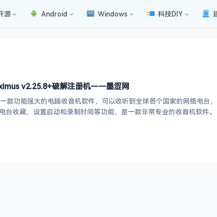
开源
Android
Windows
科技DIY
ximus v2.25.8+破解注册机——墨涩网
专业版是一款功能强大的电脑收音机软件，可以收听到全球各个国家的网络电台
曲和电台收藏，设置启动和录制时间等功能，是一款非常专业的收音机软件。 官网 http