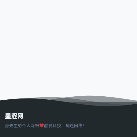
墨涩网
孙先生的个人网站
酷爱科技，痴迷网络！