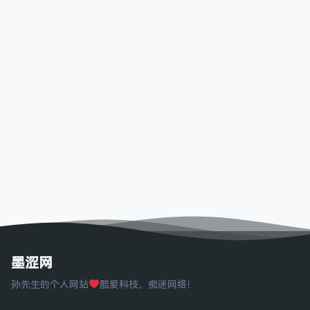
墨涩网
孙先生的个人网站
酷爱科技，痴迷网络！