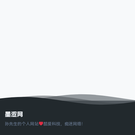
墨涩网
孙先生的个人网站
酷爱科技，痴迷网络！