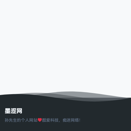
墨涩网
孙先生的个人网站
酷爱科技，痴迷网络！