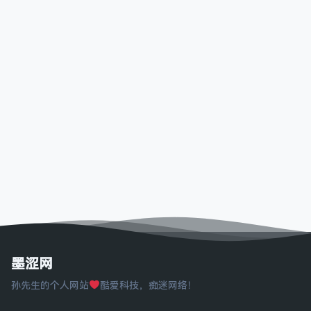
墨涩网
孙先生的个人网站
酷爱科技，痴迷网络！