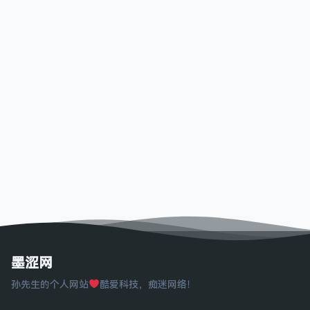
墨涩网
孙先生的个人网站
酷爱科技，痴迷网络！