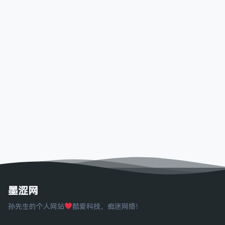
墨涩网
孙先生的个人网站
酷爱科技，痴迷网络！