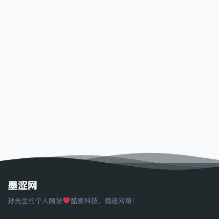
墨涩网
孙先生的个人网站
酷爱科技，痴迷网络！