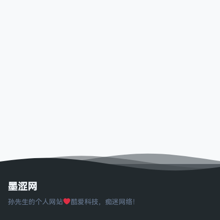
墨涩网
孙先生的个人网站
酷爱科技，痴迷网络！