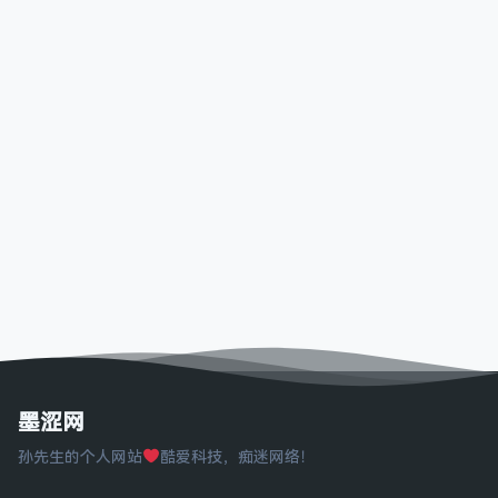
墨涩网
孙先生的个人网站
酷爱科技，痴迷网络！