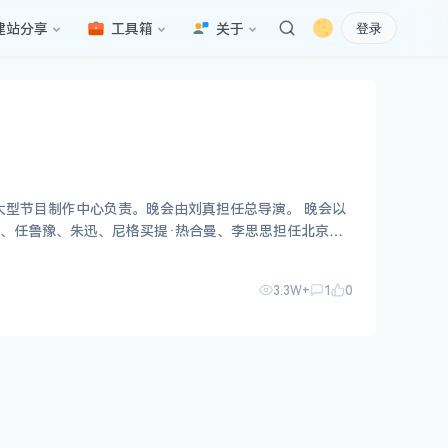
建站分享
工具箱
关于
登录
大型节目制作中心负责。晚会由刘真担任总导演。 晚会以
、任鲁豫、朱迅、尼格买提·热合曼、李思思担任北京主
3.3W+
1
0