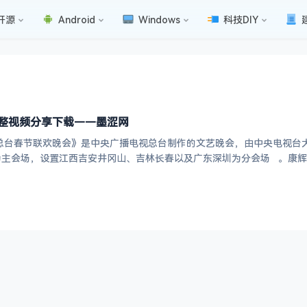
开源
Android
Windows
科技DIY
完整视频分享下载——墨涩网
视总台春节联欢晚会》是中央广播电视总台制作的文艺晚会，由中央电视台
为主会场，设置江西吉安井冈山、吉林长春以及广东深圳为分会场 。康辉