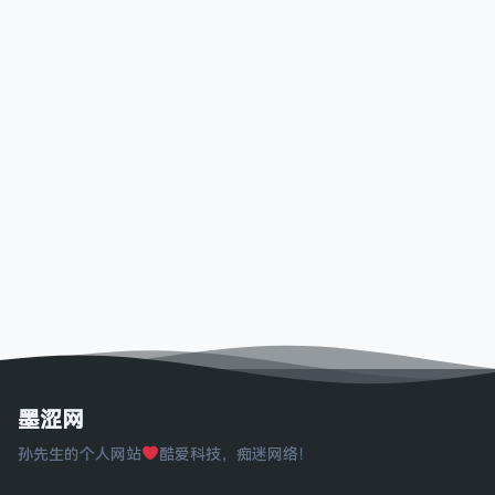
墨涩网
孙先生的个人网站
酷爱科技，痴迷网络！