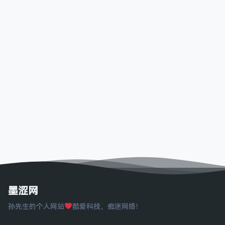
墨涩网
孙先生的个人网站
酷爱科技，痴迷网络！