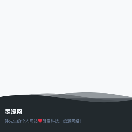
墨涩网
孙先生的个人网站
酷爱科技，痴迷网络！