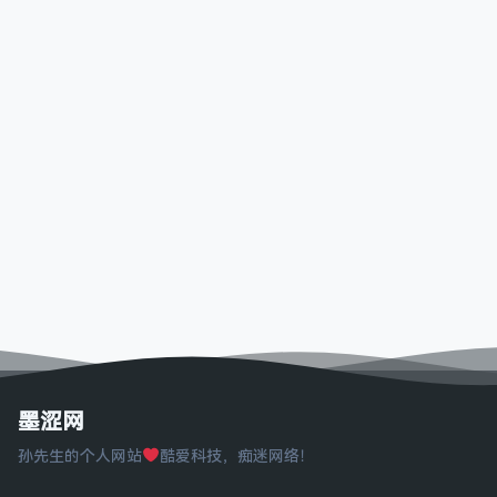
墨涩网
孙先生的个人网站
酷爱科技，痴迷网络！