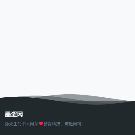
墨涩网
孙先生的个人网站
酷爱科技，痴迷网络！