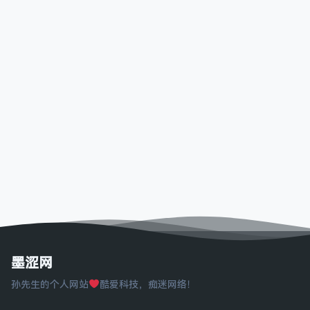
墨涩网
孙先生的个人网站
酷爱科技，痴迷网络！