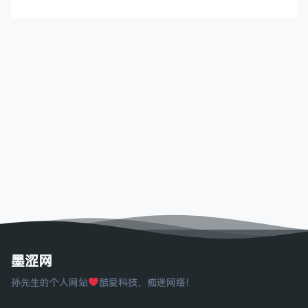
墨涩网
孙先生的个人网站
酷爱科技，痴迷网络！