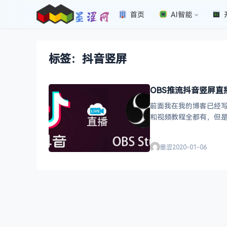
首页
AI智能
标签：抖音竖屏
OBS推流抖音竖屏
前面我在我的博客已经写
和视频教程全都有，但
S推流电脑游戏抖音竖屏
墨涩
2020-01-06