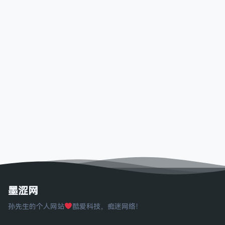
墨涩网
孙先生的个人网站
酷爱科技，痴迷网络！