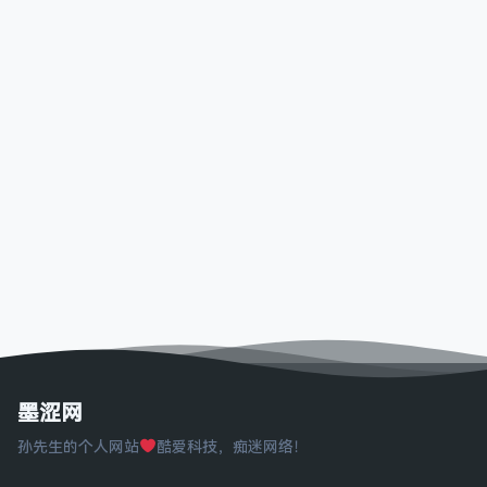
墨涩网
孙先生的个人网站
酷爱科技，痴迷网络！