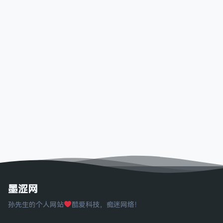
墨涩网
孙先生的个人网站
酷爱科技，痴迷网络！