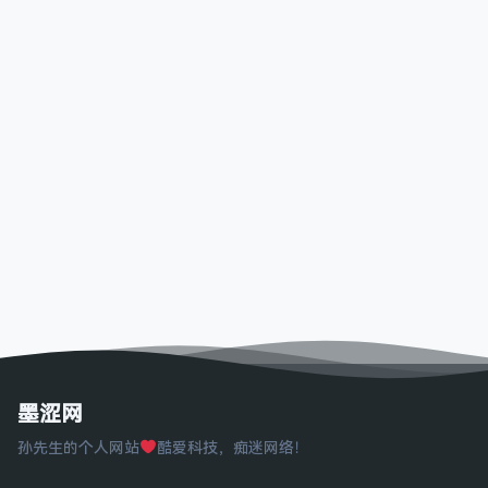
墨涩网
孙先生的个人网站
酷爱科技，痴迷网络！