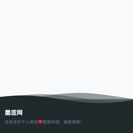
墨涩网
孙先生的个人网站
酷爱科技，痴迷网络！