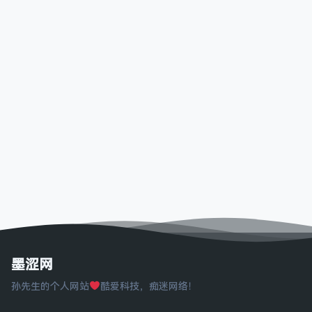
墨涩网
孙先生的个人网站
酷爱科技，痴迷网络！