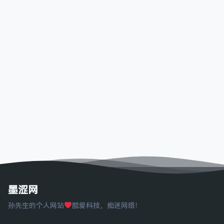
墨涩网
孙先生的个人网站
酷爱科技，痴迷网络！