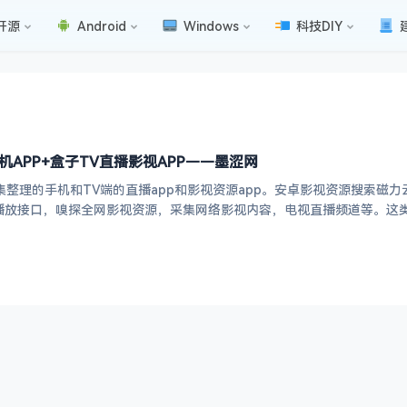
开源
Android
Windows
科技DIY
机APP+盒子TV直播影视APP——墨涩网
者收集整理的手机和TV端的直播app和影视资源app。安卓影视资源搜索
核播放接口，嗅探全网影视资源，采集网络影视内容，电视直播频道等。这