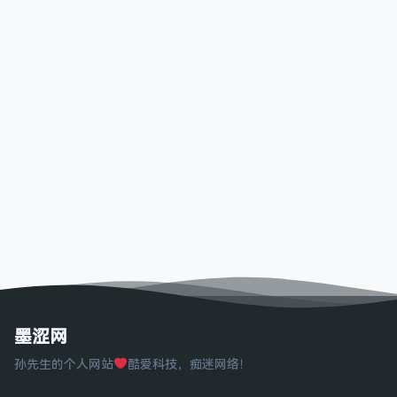
墨涩网
孙先生的个人网站
酷爱科技，痴迷网络！