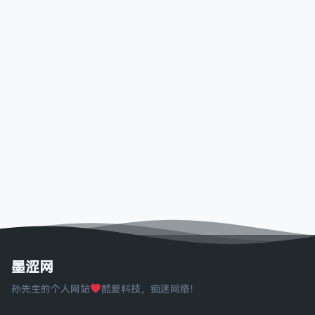
墨涩网
孙先生的个人网站
酷爱科技，痴迷网络！